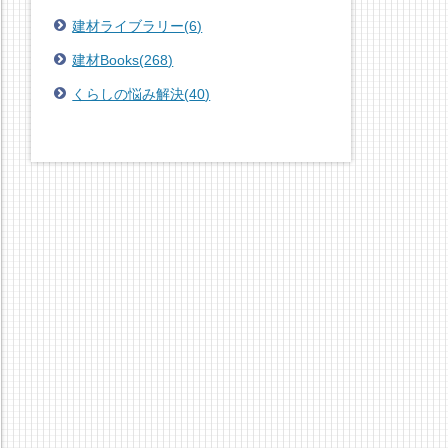
建材ライブラリー
(
6
)
建材Books
(
268
)
くらしの悩み解決
(
40
)