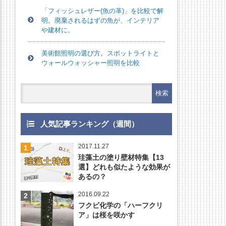
「フィッシュレザー(魚の革)」を比較で解
明。廃棄されるはずの魚が、インテリア
や建材に。
美術館照明の選び方。スポットライトと
ウォールウォッシャー照明を比較
人気記事ランキング（週間）
2017.11.27
珪藻土の塗り壁材特集【13
選】どれも似たような効果が
あるの？
2016.09.22
フクビ化学の「ハーフクリ
ア」は桜を咲かす