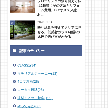
フローリングの張り替え方法
は2種類！その方法とリフォ
ーム費用、DIYオススメ建
材...
2020.09.14
映り込みを抑えてクリアに見
せる。低反射ガラス4種類の
比較で選び方がわかる
記事カテゴリー
CLASS1
(
34
)
マテリアルジャーニー
(
13
)
4コマ漫画
(
28
)
コーカイ日誌
(
23
)
建材まとめ・特集
(
109
)
やってみた
(
86
)