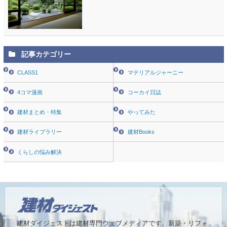
記事カテゴリー
CLASS1
マテリアルジャーニー
4コマ漫画
コーカイ日誌
建材まとめ・特集
やってみた
建材ライブラリー
建材Books
くらしの悩み解決
建材ダイジェストは建材専門ウェブメディアです。
新築・リフォ