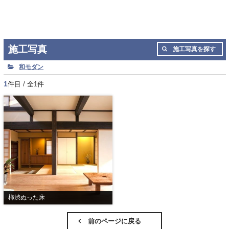
施工写真
施工写真を探す
和モダン
1
件目 / 全1件
柿渋ぬった床
前のページに戻る