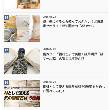
2016.08.24
塗り壁にするなら知っておきたい！北海道
産ゼオライト95%配合の「AZ wall」
2016.07.20
猫カフェ「福ねこ」で実験！猫用網戸「猫
マール32」の実力は本物か!?
2016.05.26
建材として使える国産石材を5種類をためし
に調べてみた！