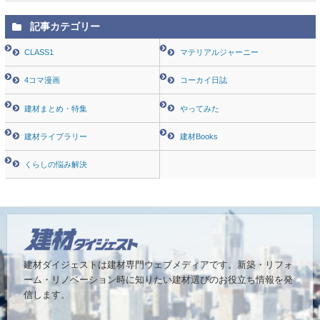
記事カテゴリー
CLASS1
マテリアルジャーニー
4コマ漫画
コーカイ日誌
建材まとめ・特集
やってみた
建材ライブラリー
建材Books
くらしの悩み解決
建材ダイジェストは建材専門ウェブメディアです。
新築・リフォ
ーム・リノベーション時に知りたい建材選びのお役立ち情報を発
信します。