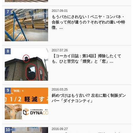
2017.09.01
もうバカにされない！ベニヤ・コンパネ・
合板って何が違うの？それぞれの違いや特
徴、...
2017.07.26
【コーカイ日誌 : 第14話】掃除したくて
も、ひと苦労な「煙突」と「窓」…
2016.03.25
斜めづけはもう古い!? 左右に動く制振ダン
パー「ダイナコンティ」
2016.09.27