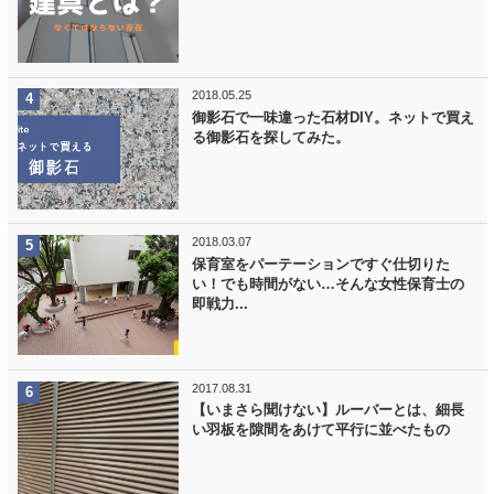
2018.05.25
御影石で一味違った石材DIY。ネットで買え
る御影石を探してみた。
2018.03.07
保育室をパーテーションですぐ仕切りた
い！でも時間がない…そんな女性保育士の
即戦力...
2017.08.31
【いまさら聞けない】ルーバーとは、細長
い羽板を隙間をあけて平行に並べたもの