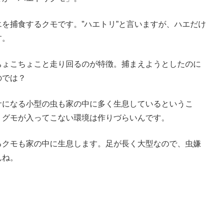
を捕食するクモです。”ハエトリ”と言いますが、ハエだけ
す。
ちょこちょこと走り回るのが特徴。捕まえようとしたのに
のでは？
サになる小型の虫も家の中に多く生息しているというこ
リグモが入ってこない環境は作りづらいんです。
るクモも家の中に生息します。足が長く大型なので、虫嫌
んね。