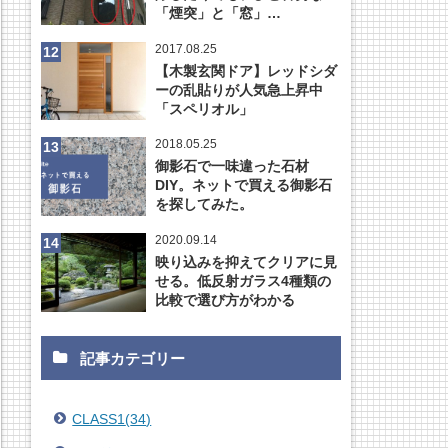
「煙突」と「窓」…
2017.08.25
【木製玄関ドア】レッドシダ
ーの乱貼りが人気急上昇中
「スペリオル」
2018.05.25
御影石で一味違った石材
DIY。ネットで買える御影石
を探してみた。
2020.09.14
映り込みを抑えてクリアに見
せる。低反射ガラス4種類の
比較で選び方がわかる
記事カテゴリー
CLASS1
(
34
)