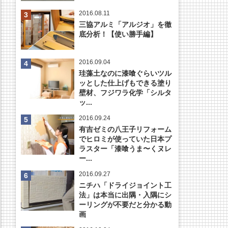
2016.08.11
三協アルミ「アルジオ」を徹
底分析！【使い勝手編】
2016.09.04
珪藻土なのに漆喰ぐらいツル
ッとした仕上げもできる塗り
壁材、フジワラ化学「シルタ
ッ...
2016.09.24
有吉ゼミの八王子リフォーム
でヒロミが使っていた日本プ
ラスター「漆喰うま〜くヌレ
ー...
2016.09.27
ニチハ「ドライジョイント工
法」は本当に出隅・入隅にシ
ーリングが不要だと分かる動
画