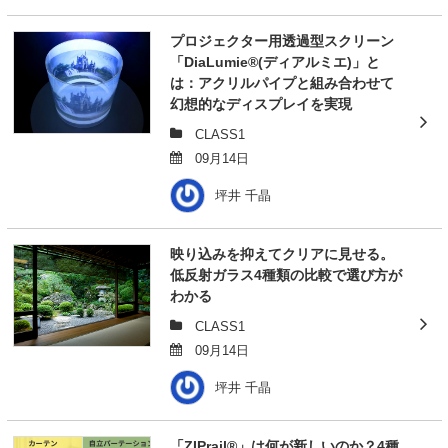
プロジェクター用透過型スクリーン
「DiaLumie®(ディアルミエ)」と
は：アクリルパイプと組み合わせて
幻想的なディスプレイを実現
CLASS1
09月14日
坪井 千晶
映り込みを抑えてクリアに見せる。
低反射ガラス4種類の比較で選び方が
わかる
CLASS1
09月14日
坪井 千晶
「ZIPrail®」は何が新しいのか？4種