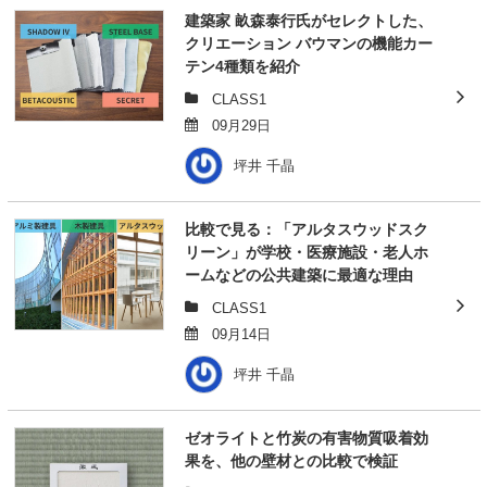
建築家 畝森泰行氏がセレクトした、
クリエーション バウマンの機能カー
テン4種類を紹介
CLASS1
09月29日
坪井 千晶
比較で見る：「アルタスウッドスク
リーン」が学校・医療施設・老人ホ
ームなどの公共建築に最適な理由
CLASS1
09月14日
坪井 千晶
ゼオライトと竹炭の有害物質吸着効
果を、他の壁材との比較で検証