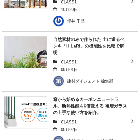
CLASS1
10月20日
坪井 千晶
自然素材のみで作られた 土に還るペ
ンキ「HiLaRi」の機能性を比較で解
明
CLASS1
09月01日
建材ダイジェスト 編集部
窓から始めるカーボンニュートラ
ル。断熱性能を6倍変える 複層ガラス
の上手な使い方を紹介。
CLASS1
08月02日