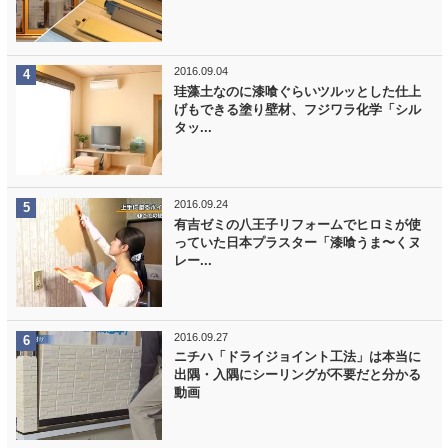
2016.09.04
珪藻土なのに漆喰ぐらいツルッとした仕上
げもできる塗り壁材、フジワラ化学「シル
タッ...
2016.09.24
有吉ゼミの八王子リフォームでヒロミが使
っていた日本プラスター「漆喰うま〜くヌ
レー...
2016.09.27
ニチハ「ドライジョイント工法」は本当に
出隅・入隅にシーリングが不要だと分かる
動画