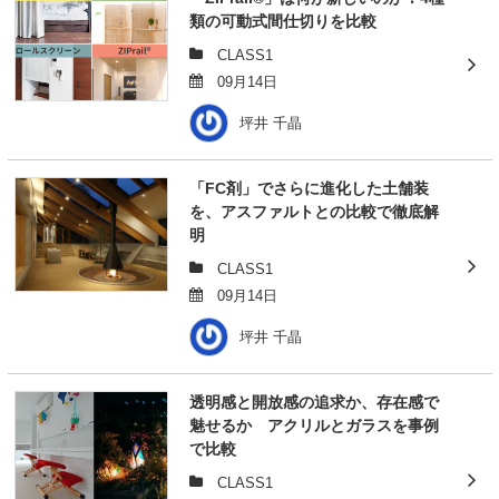
類の可動式間仕切りを比較
CLASS1
09月14日
坪井 千晶
「FC剤」でさらに進化した土舗装
を、アスファルトとの比較で徹底解
明
CLASS1
09月14日
坪井 千晶
透明感と開放感の追求か、存在感で
魅せるか アクリルとガラスを事例
で比較
CLASS1