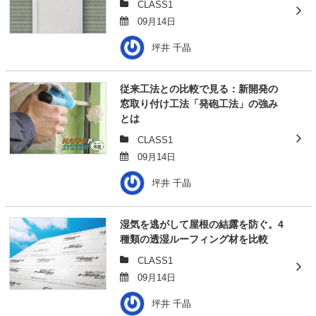
CLASS1
09月14日
坪井 千晶
従来工法との比較で見る：新開発の
窓取り付け工法「発砲工法」の強み
とは
CLASS1
09月14日
坪井 千晶
湿気を逃がして屋根の結露を防ぐ。4
種類の透湿ルーフィング材を比較
CLASS1
09月14日
坪井 千晶