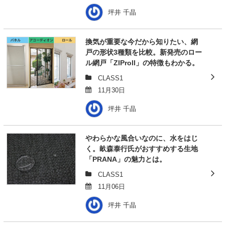
坪井 千晶
換気が重要な今だから知りたい、網
戸の形状3種類を比較。新発売のロー
ル網戸「ZIProll」の特徴もわかる。
CLASS1
11月30日
坪井 千晶
やわらかな風合いなのに、水をはじ
く。畝森泰行氏がおすすめする生地
「PRANA」の魅力とは。
CLASS1
11月06日
坪井 千晶