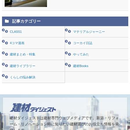
記事カテゴリー
CLASS1
マテリアルジャーニー
4コマ漫画
コーカイ日誌
建材まとめ・特集
やってみた
建材ライブラリー
建材Books
くらしの悩み解決
建材ダイジェストは建材専門ウェブメディアです。
新築・リフォ
ーム・リノベーション時に知りたい建材選びのお役立ち情報を発