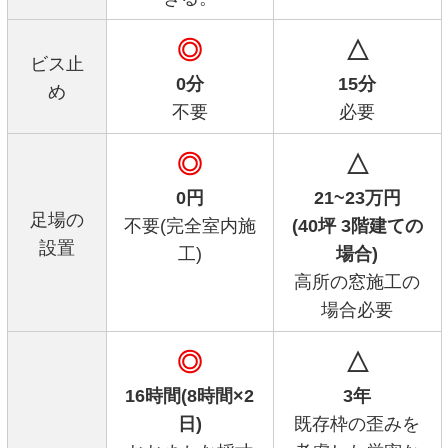
◎
△
ビス止
0分
15分
め
不要
必要
◎
△
0円
21~23万円
足場の
不要(完全室内施
(40坪 3階建ての
設置
工)
場合)
高所の窓施工の
場合必要
◎
△
16時間(8時間×2
3年
日)
既存枠の歪みを