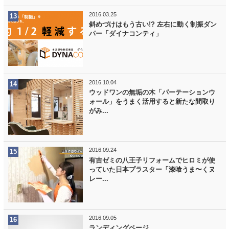
2016.03.25
斜めづけはもう古い!? 左右に動く制振ダン
パー「ダイナコンティ」
2016.10.04
ウッドワンの無垢の木「パーテーションウ
ォール」をうまく活用すると新たな間取り
がみ...
2016.09.24
有吉ゼミの八王子リフォームでヒロミが使
っていた日本プラスター「漆喰うま〜くヌ
レー...
2016.09.05
ランディングページ