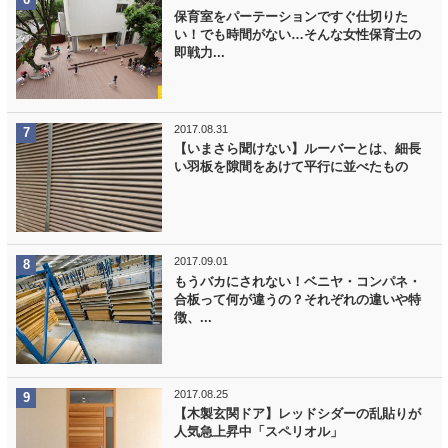
保育室をパーテーションですぐ仕切りた
い！でも時間がない…そんな女性保育士の
即戦力...
2017.08.31
【いまさら聞けない】ルーバーとは、細長
い羽板を隙間をあけて平行に並べたもの
2017.09.01
もうバカにされない！ベニヤ・コンパネ・
合板って何が違うの？それぞれの違いや特
徴、...
2017.08.25
【木製玄関ドア】レッドシダーの乱貼りが
人気急上昇中「スペリオル」