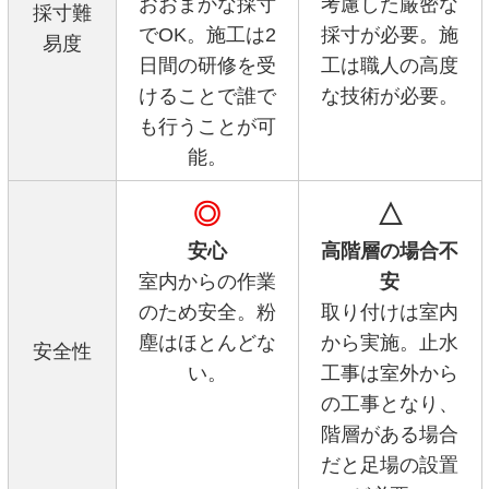
おおまかな採寸
考慮した厳密な
採寸難
でOK。施工は2
採寸が必要。施
易度
日間の研修を受
工は職人の高度
けることで誰で
な技術が必要。
も行うことが可
能。
◎
△
安心
高階層の場合不
室内からの作業
安
のため安全。粉
取り付けは室内
塵はほとんどな
から実施。止水
安全性
い。
工事は室外から
の工事となり、
階層がある場合
だと足場の設置