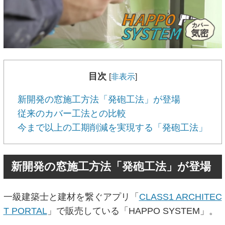
目次
[
非表示
]
新開発の窓施工方法「発砲工法」が登場
従来のカバー工法との比較
今まで以上の工期削減を実現する「発砲工法」
新開発の窓施工方法「発砲工法」が登場
一級建築士と建材を繋ぐアプリ「
CLASS1 ARCHITEC
T PORTAL
」で販売している「HAPPO SYSTEM」。