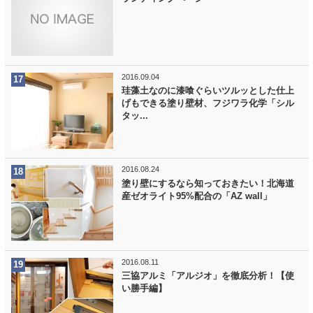
2016.09.04
珪藻土なのに漆喰ぐらいツルッとした仕上
げもできる塗り壁材、フジワラ化学「シル
タッ...
2016.08.24
塗り壁にするなら知っておきたい！北海道
産ゼオライト95%配合の「AZ wall」
2016.08.11
三協アルミ「アルジオ」を徹底分析！【使
い勝手編】