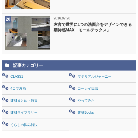
2016.07.28
左官で世界に1つの洗面台をデザインできる
期待感MAX「モールテックス」
記事カテゴリー
CLASS1
マテリアルジャーニー
4コマ漫画
コーカイ日誌
建材まとめ・特集
やってみた
建材ライブラリー
建材Books
くらしの悩み解決