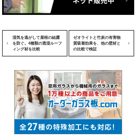
湿気を逃がして屋根の結露
ゼオライトと竹炭の有害物
を防ぐ。4種類の透湿ルーフ
質吸着効果を、他の壁材と
ィング材を比較
の比較で検証