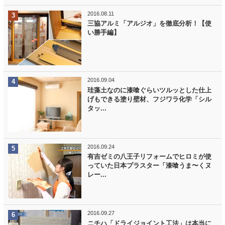
2016.08.11
三協アルミ「アルジオ」を徹底分析！【使
い勝手編】
2016.09.04
珪藻土なのに漆喰ぐらいツルッとした仕上
げもできる塗り壁材、フジワラ化学「シル
タッ...
2016.09.24
有吉ゼミの八王子リフォームでヒロミが使
っていた日本プラスター「漆喰うま〜くヌ
レー...
2016.09.27
ニチハ「ドライジョイント工法」は本当に