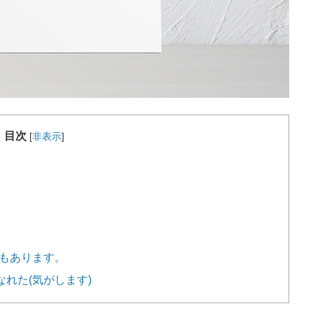
目次
[
非表示
]
紙もあります。
なれた(気がします)