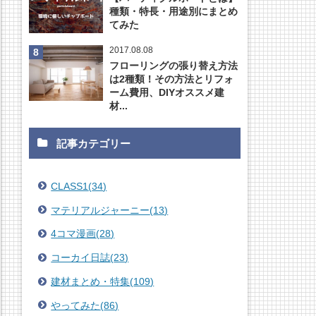
種類・特長・用途別にまとめ
てみた
2017.08.08
フローリングの張り替え方法
は2種類！その方法とリフォ
ーム費用、DIYオススメ建
材...
記事カテゴリー
CLASS1
(
34
)
マテリアルジャーニー
(
13
)
4コマ漫画
(
28
)
コーカイ日誌
(
23
)
建材まとめ・特集
(
109
)
やってみた
(
86
)