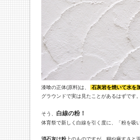
漆喰の正体(原料)は、
石灰岩を焼いて水を加
グラウンドで実は見たことがあるはずです
白線の粉！
そう、
体育祭で新しく白線を引く度に、「粉を吸
消石灰は粉
上のものですが、糊や
麻すさ
と