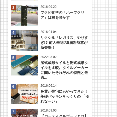
2016.09.22
フクビ化学の「ハーフクリ
ア」は桜を咲かす
2016.04.04
リクシル「レガリス」やりす
ぎ!? 前人未到の5層断熱窓が
新登場！
2022.03.02
湿式成形タイルと乾式成形タ
イルを比較。タイルメーカー
に聞いたそれぞれの特徴と最
適...
2016.06.14
免震が住宅にもやってきた！
基礎パッキンそっくりの 「ゆ
れなーい」
2018.09.06
【パーティクルボードとは】