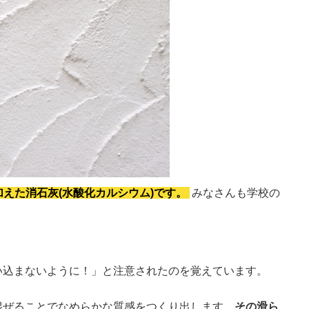
えた消石灰(水酸化カルシウム)です。
みなさんも学校の
。
い込まないように！」と注意されたのを覚えています。
混ぜることでなめらかな質感をつくり出します。
その滑ら