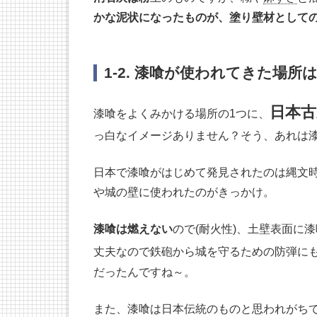
かな泥状になったものが、塗り壁材として
1-2. 漆喰が使われてきた場所
日本
漆喰をよくみかける場所の1つに、
っ白なイメージありません？そう、あれは
日本で漆喰がはじめて発見されたのは縄文時代
や城の壁に使われたのがきっかけ。
漆喰は燃えない
ので(耐火性)、土壁表面に
丈夫なので鉄砲から城を守るための防弾に
だったんですね～。
また、漆喰は日本伝統のものと思われがち