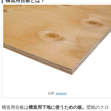
構造用合板とは？
引用 :
amazon
構造用合板は
構造用下地に使うための板。
壁紙のクロ