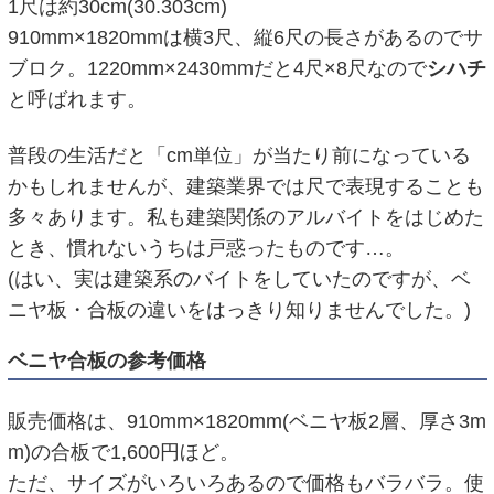
1尺は約30cm(30.303cm)
910mm×1820mmは横3尺、縦6尺の長さがあるのでサ
ブロク。1220mm×2430mmだと4尺×8尺なので
シハチ
と呼ばれます。
普段の生活だと「cm単位」が当たり前になっている
かもしれませんが、建築業界では尺で表現することも
多々あります。私も建築関係のアルバイトをはじめた
とき、慣れないうちは戸惑ったものです…。
(はい、実は建築系のバイトをしていたのですが、ベ
ニヤ板・合板の違いをはっきり知りませんでした。)
ベニヤ合板の参考価格
販売価格は、910mm×1820mm(ベニヤ板2層、厚さ3m
m)の合板で1,600円ほど。
ただ、サイズがいろいろあるので価格もバラバラ。使