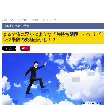
2017.04.20
2017.02.06
更新日
公開日
建材まとめ・特集
まるで宙に浮かぶような「片持ち階段」ってリビ
ング階段の究極形かも！？