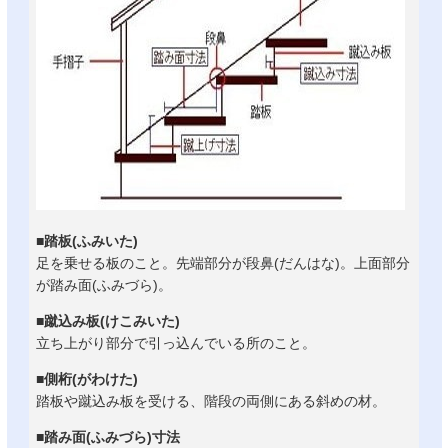
■踏板(ふみいた)
足を乗せる板のこと。先端部分が段鼻(だんはな)。上面部分
が踏み面(ふみづら)。
■蹴込み板(けこみいた)
立ち上がり部分で引っ込んでいる所のこと。
■側桁(がわけた)
踏板や蹴込み板を受ける、階段の両側にある斜めの材。
■踏み面(ふみづら)寸法