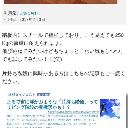
引用元 :
UNI-CANTI
引用日 : 2017年2月3日
踏板内にスチールで補強しており、こう見えても250
Kgの荷重に耐えられます。
飛び跳ねてみたいけどもちょっとこわい気もしつつ、
でも試してみたい！！(笑)
片持ち階段に興味がある方はこちらの記事もご一読く
ださい。
建材ダイジェスト
38 shares
まるで宙に浮かぶような「片持ち階段」って
リビング階段の究極形かも！？
https://kenzai-digest.com/cantilever-stairs/
以前、リビング階段を選ぶための「リビング階段を選ぶヒントに！構造別6種類
まとめ」で、宙に浮かぶフォルムが特長の「片持ち階段」を紹介しましたね。
非常にユニークな階段なのですが、製品情報がいまいち不足しており、どこで
買えるかわからないため今回は「片持ち...