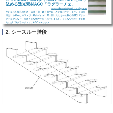
込める透光素材AGC「ラグラーチェ」
https://kenzai-digest.com/lagrace/
室内に光を取込むため、天井・壁・床を透明にしたい場合があります。その際
選ばれる素材はガラスが一般的ですが、万一割れたときの心配や重量計算がシ
ビアになるなど、採用可能な物件が限られていました。そんな背景から生まれ
たのが「ラグラーチェ」。AGCマテックス...
2. シースルー階段