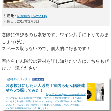
引用元 :
R series | Systair.jp
引用日 : 2017年2月3日
窓際に伸びるのも素敵です。ワイン片手に下りてみま
しょう(笑)。
スペース取らないので、個人的に好きです！
室内らせん階段の建材を詳し知りたい方はこちらもぜ
ひご一読ください。
建材ダイジェスト
50 shares
吹き抜けにしたい人必見！室内らせん階段建
材を5つ探してみた！
https://kenzai-digest.com/spiral-stairs/
パッと明るく広がる吹き抜け空間は、何ともいえない開放感がありますよね
～。そんな吹き抜け空間にするならおしゃれなリビング階段もバチっと決めた
いところ。そんなリビング階段でも今回はらせん階段にしたい人のために、ら
せん階段の建材製品がないか5つ探しました...