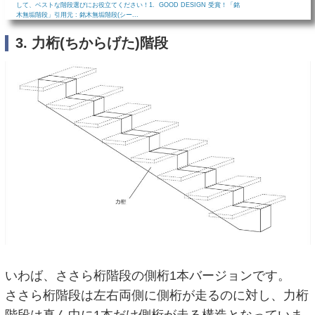
して、ベストな階段選びにお役立てください！1. GOOD DESIGN 受賞！「銘
木無垢階段」引用元 : 銘木無垢階段(シー...
3. 力桁(ちからげた)階段
いわば、ささら桁階段の側桁1本バージョンです。
ささら桁階段は左右両側に側桁が走るのに対し、力桁