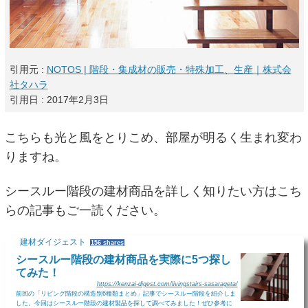
引用元 :
NOTOS | 階段・集成材の販売・特殊加工、生産｜株式会
社タハラ
引用日 : 2017年2月3日
こちらも光と風をとりこめ、部屋が明るく生まれ変わ
りますね。
シースルー階段の建材商品を詳しく知りたい方はこち
らの記事もご一読ください。
建材ダイジェスト
156 shares
シースルー階段の建材商品を実際に5つ探し
てみた！
https://kenzai-digest.com/livingstairs-sasarageta/
前回の「リビング階段の構造別6種類まとめ」記事でシースルー階段を紹介しま
した。今回はシースルー階段の建材製品を探して調べてみました！ぜひ参考に