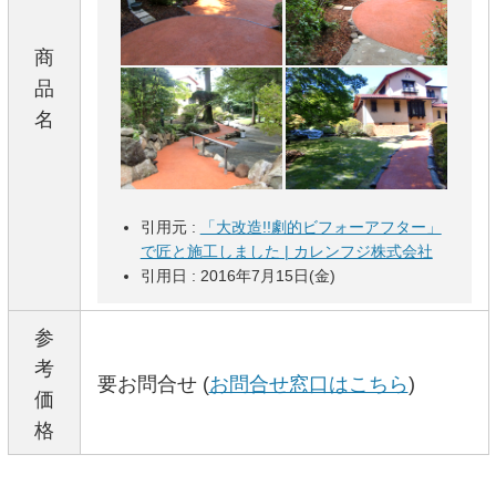
商
品
名
引用元 :
「大改造!!劇的ビフォーアフター」
で匠と施工しました | カレンフジ株式会社
引用日 : 2016年7月15日(金)
参
考
要お問合せ (
お問合せ窓口はこちら
)
価
格