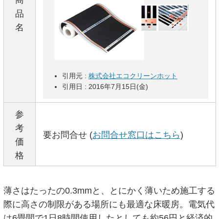
商
品
名
引用元 :
株式会社エコクリーンホット
引用日 : 2016年7月15日(金)
参
考
要お問合せ (
お問合せ窓口はこちら
)
価
格
薄さはたったの0.3mmと、とにかく薄いため施工する
際に高さの制限がある場所にも最適な床暖房。電気代
は6畳間で1日8時間使用したとしても約56円と経済的