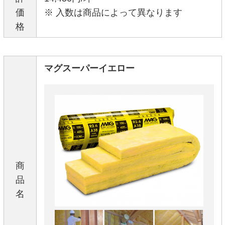
価
※ 入数は商品によって異なります
格
マグスーパーイエロー
商
品
名