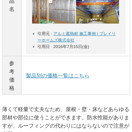
品
名
引用元 :
アルミ遮熱材 施工事例 | プレイリ
ーホームズ株式会社
引用日 : 2016年7月15日(金)
参
考
製品別の価格一覧はこちら
価
格
薄くて軽量で丈夫なため、屋根・壁・床などあらゆる
部材や部位に使うことができます。防水性能がありま
すが、ルーフィングの代わりにはならないので注意が