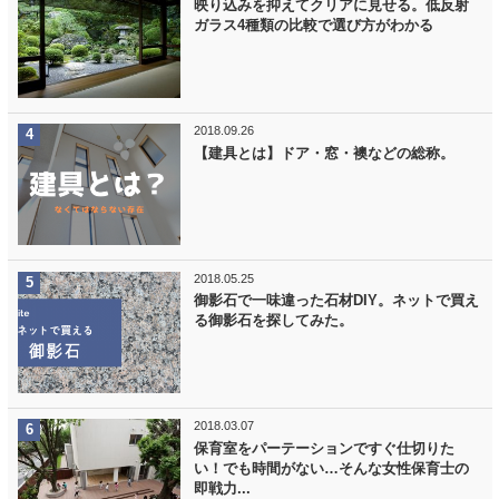
映り込みを抑えてクリアに見せる。低反射
ガラス4種類の比較で選び方がわかる
2018.09.26
【建具とは】ドア・窓・襖などの総称。
2018.05.25
御影石で一味違った石材DIY。ネットで買え
る御影石を探してみた。
2018.03.07
保育室をパーテーションですぐ仕切りた
い！でも時間がない…そんな女性保育士の
即戦力...