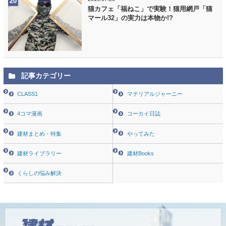
猫カフェ「福ねこ」で実験！猫用網戸「猫
マール32」の実力は本物か!?
記事カテゴリー
CLASS1
マテリアルジャーニー
4コマ漫画
コーカイ日誌
建材まとめ・特集
やってみた
建材ライブラリー
建材Books
くらしの悩み解決