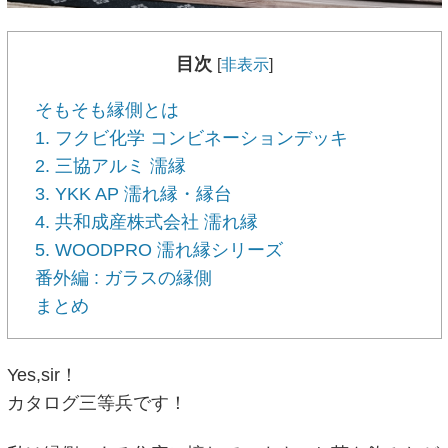
目次
[
非表示
]
そもそも縁側とは
1. フクビ化学 コンビネーションデッキ
2. 三協アルミ 濡縁
3. YKK AP 濡れ縁・縁台
4. 共和成産株式会社 濡れ縁
5. WOODPRO 濡れ縁シリーズ
番外編 : ガラスの縁側
まとめ
Yes,sir！
カタログ三等兵です！