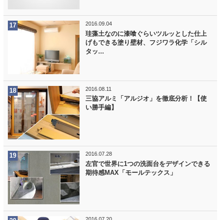
2016.09.04
珪藻土なのに漆喰ぐらいツルッとした仕上
げもできる塗り壁材、フジワラ化学「シル
タッ...
2016.08.11
三協アルミ「アルジオ」を徹底分析！【使
い勝手編】
2016.07.28
左官で世界に1つの洗面台をデザインできる
期待感MAX「モールテックス」
2016.07.20