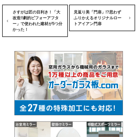
さすがは匠の目利き！「大
見返り美「門扉」!?思わず
改造!!劇的ビフォーアフタ
ふりかえるオリジナルロー
ー」で使われた建材が5つ分
トアイアン門扉
かった！