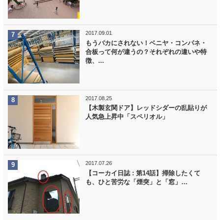
2017.09.01
もうバカにされない！ベニヤ・コンパネ・
合板って何が違うの？それぞれの違いや特
徴、...
2017.08.25
【木製玄関ドア】レッドシダーの乱貼りが
人気急上昇中「スペリオル」
2017.07.26
【コーカイ日誌 : 第14話】掃除したくて
も、ひと苦労な「煙突」と「窓」…