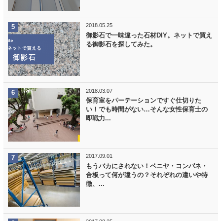
2018.05.25
御影石で一味違った石材DIY。ネットで買え
る御影石を探してみた。
2018.03.07
保育室をパーテーションですぐ仕切りた
い！でも時間がない…そんな女性保育士の
即戦力...
2017.09.01
もうバカにされない！ベニヤ・コンパネ・
合板って何が違うの？それぞれの違いや特
徴、...