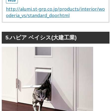
WEB
http://alumi.st-grp.co.jp/products/interior/wo
oderia_vs/standard_door.html
5.ハピア ベイシス(大建工業)