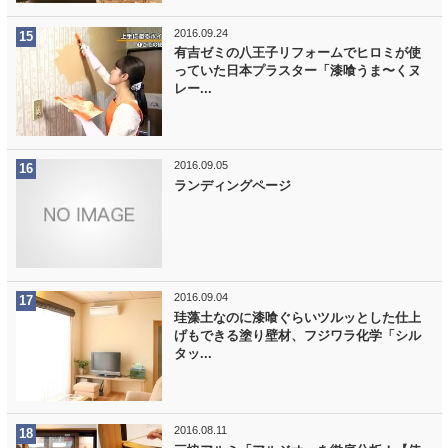
2016.09.24
有吉ゼミの八王子リフォームでヒロミが使
っていた日本プラスター「漆喰うま〜くヌ
レー...
2016.09.05
ランディングページ
2016.09.04
珪藻土なのに漆喰ぐらいツルッとした仕上
げもできる塗り壁材、フジワラ化学「シル
タッ...
2016.08.11