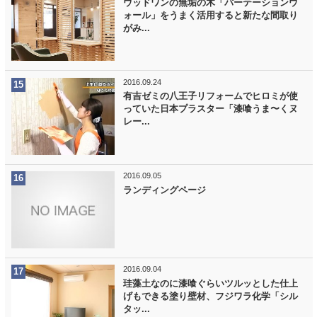
ウッドワンの無垢の木「パーテーションウ
ォール」をうまく活用すると新たな間取り
がみ...
2016.09.24
有吉ゼミの八王子リフォームでヒロミが使
っていた日本プラスター「漆喰うま〜くヌ
レー...
2016.09.05
ランディングページ
2016.09.04
珪藻土なのに漆喰ぐらいツルッとした仕上
げもできる塗り壁材、フジワラ化学「シル
タッ...