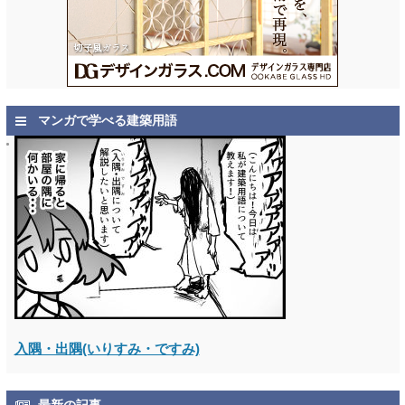
マンガで学べる建築用語
入隅・出隅(いりすみ・ですみ)