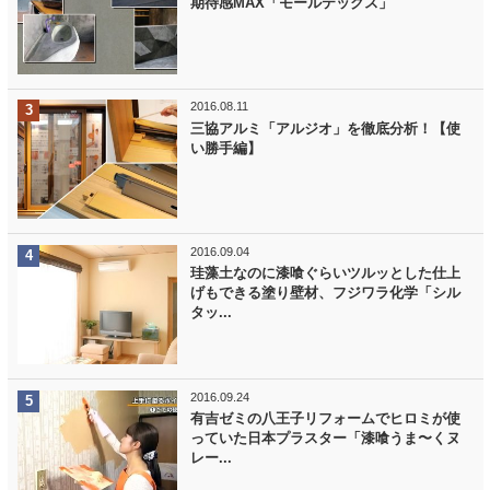
期待感MAX「モールテックス」
2016.08.11
三協アルミ「アルジオ」を徹底分析！【使
い勝手編】
2016.09.04
珪藻土なのに漆喰ぐらいツルッとした仕上
げもできる塗り壁材、フジワラ化学「シル
タッ...
2016.09.24
有吉ゼミの八王子リフォームでヒロミが使
っていた日本プラスター「漆喰うま〜くヌ
レー...