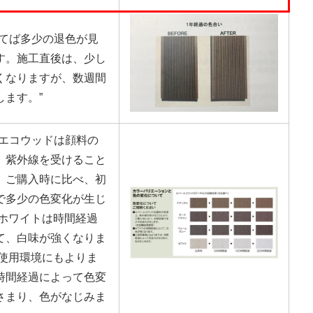
経てば多少の退色が見
す。施工直後は、少し
くなりますが、数週間
します。”
ーエコウッドは顔料の
、紫外線を受けること
、ご購入時に比べ、初
で多少の色変化が生じ
 ホワイトは時間経過
て、白味が強くなりま
ご使用環境にもよりま
時間経過によって色変
さまり、色がなじみま