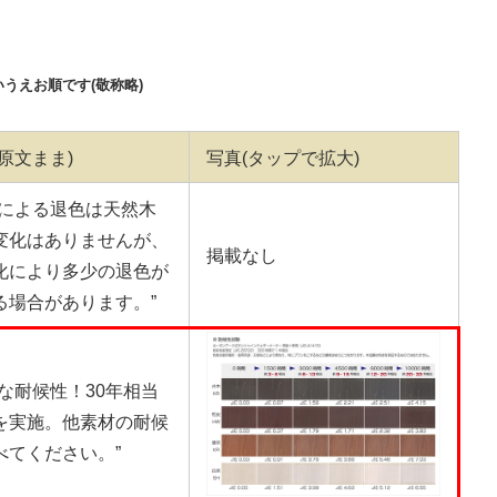
うえお順です(敬称略)
原文まま)
写真(タップで拡大)
線による退色は天然木
変化はありませんが、
掲載なし
化により多少の退色が
る場合があります。”
的な耐候性！30年相当
を実施。他素材の耐候
べてください。”