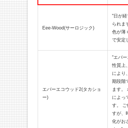
”日が
られま
Eee-Wood(サーロジック)
色が薄
で安定
”エバ
性質上
により
期段階
エバーエコウッド2(タカショ
ます。
ー)
によっ
す。 
すが、
化がお