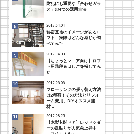
防犯にも重要な「合わせガラ
ス」の4つの活用方法
2017.04.04
秘密基地のイメージがあるロ
フト、実際はどんな感じか調
べてみた
2017.04.08
【ちょっとマニア向け】ロフ
ト用階段＆はしごを探してみ
た
2017.08.08
フローリングの張り替え方法
は2種類！その方法とリフォ
ーム費用、DIYオススメ建
材...
2017.08.25
【木製玄関ドア】レッドシダ
ーの乱貼りが人気急上昇中
「スペリオル」