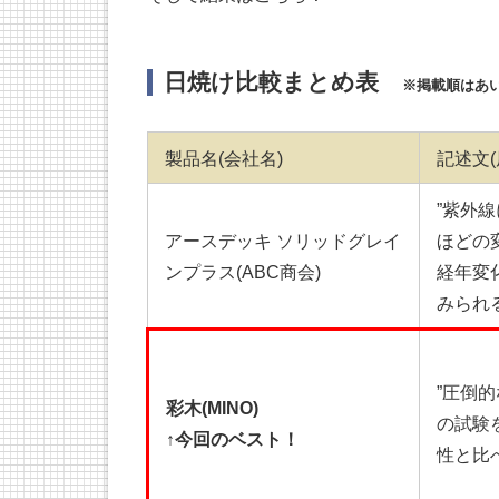
日焼け比較まとめ表
※掲載順はあい
製品名(会社名)
記述文(
”紫外
アースデッキ ソリッドグレイ
ほどの
ンプラス(ABC商会)
経年変
みられ
”圧倒
彩木(MINO)
の試験
↑今回のベスト！
性と比