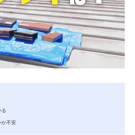
いる
いか不安