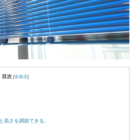
目次
[
非表示
]
と高さを調節できる。