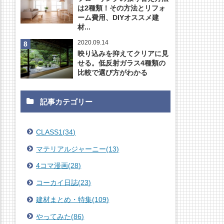
は2種類！その方法とリフォ
ーム費用、DIYオススメ建
材...
2020.09.14
映り込みを抑えてクリアに見
せる。低反射ガラス4種類の
比較で選び方がわかる
記事カテゴリー
CLASS1
(
34
)
マテリアルジャーニー
(
13
)
4コマ漫画
(
28
)
コーカイ日誌
(
23
)
建材まとめ・特集
(
109
)
やってみた
(
86
)