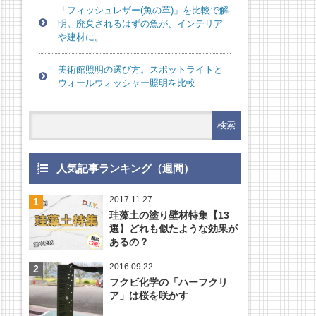
「フィッシュレザー(魚の革)」を比較で解
明。廃棄されるはずの魚が、インテリア
や建材に。
美術館照明の選び方。スポットライトと
ウォールウォッシャー照明を比較
人気記事ランキング（週間）
2017.11.27
珪藻土の塗り壁材特集【13
選】どれも似たような効果が
あるの？
2016.09.22
フクビ化学の「ハーフクリ
ア」は桜を咲かす