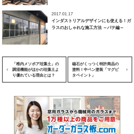
2017.01.17
インダストリアルデザインにも使える！ガ
ラスのおしゃれな施工方法 ～パテ編～
「稚内メソポア珪藻土」の
磁石がくっつく特許商品の
調湿機能がほかの珪藻土よ
塗料！中ペン塗装「マグピ
り優れている理由とは？
タペイント」