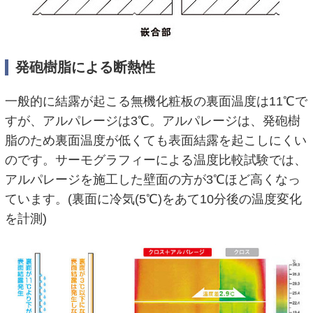
発砲樹脂による断熱性
一般的に結露が起こる無機化粧板の裏面温度は11℃で
すが、アルパレージは3℃。アルパレージは、発砲樹
脂のため裏面温度が低くても表面結露を起こしにくい
のです。サーモグラフィーによる温度比較試験では、
アルパレージを施工した壁面の方が3℃ほど高くなっ
ています。(裏面に冷気(5℃)をあて10分後の温度変化
を計測)