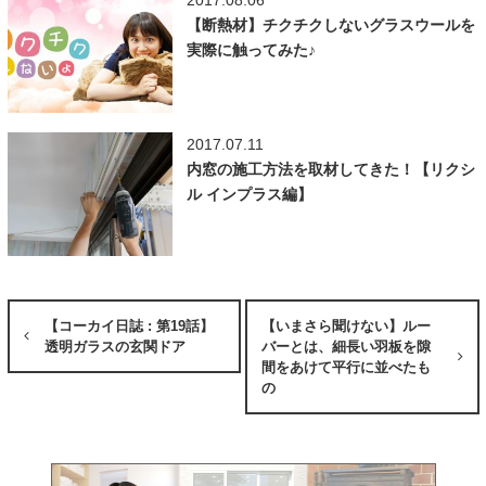
2017.08.06
【断熱材】チクチクしないグラスウールを
実際に触ってみた♪
2017.07.11
内窓の施工方法を取材してきた！【リクシ
ル インプラス編】
【コーカイ日誌 : 第19話】
【いまさら聞けない】ルー
透明ガラスの玄関ドア
バーとは、細長い羽板を隙
間をあけて平行に並べたも
の