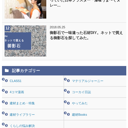
っていた日本プラスター「漆喰うま〜くヌ
レー...
2018.05.25
御影石で一味違った石材DIY。ネットで買え
る御影石を探してみた。
記事カテゴリー
CLASS1
マテリアルジャーニー
4コマ漫画
コーカイ日誌
建材まとめ・特集
やってみた
建材ライブラリー
建材Books
くらしの悩み解決