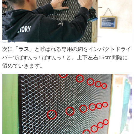
次に「
ラス
」と呼ばれる専用の網をインパクトドライ
バーで
と、上下左右15cm間隔に
ぱすんっ！ぱすんっ！
留めていきます。