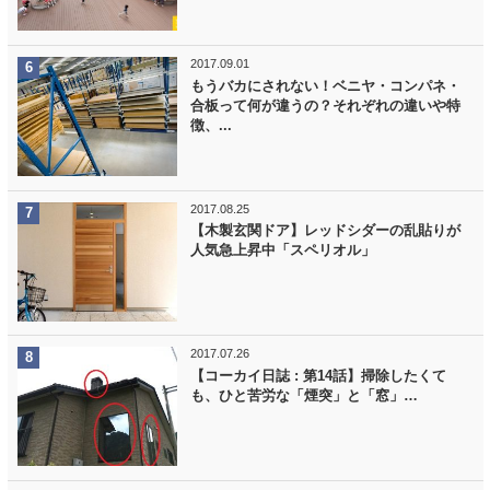
2017.09.01
もうバカにされない！ベニヤ・コンパネ・
合板って何が違うの？それぞれの違いや特
徴、...
2017.08.25
【木製玄関ドア】レッドシダーの乱貼りが
人気急上昇中「スペリオル」
2017.07.26
【コーカイ日誌 : 第14話】掃除したくて
も、ひと苦労な「煙突」と「窓」…