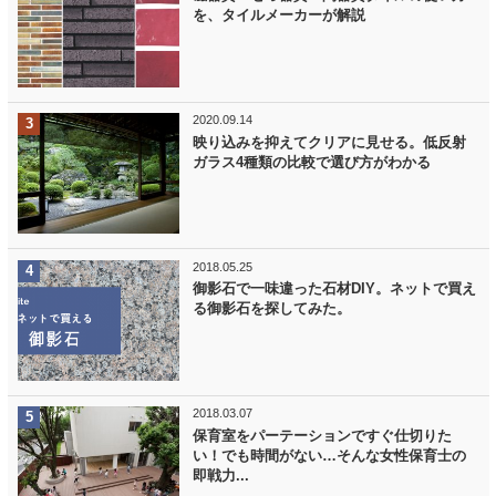
を、タイルメーカーが解説
2020.09.14
映り込みを抑えてクリアに見せる。低反射
ガラス4種類の比較で選び方がわかる
2018.05.25
御影石で一味違った石材DIY。ネットで買え
る御影石を探してみた。
2018.03.07
保育室をパーテーションですぐ仕切りた
い！でも時間がない…そんな女性保育士の
即戦力...