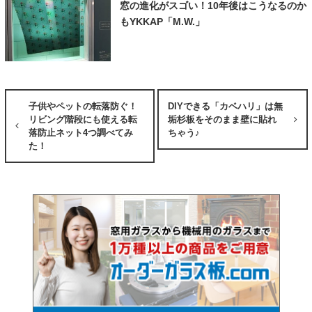
窓の進化がスゴい！10年後はこうなるのか
もYKKAP「M.W.」
子供やペットの転落防ぐ！
DIYできる「カベハリ」は無
リビング階段にも使える転
垢杉板をそのまま壁に貼れ
落防止ネット4つ調べてみ
ちゃう♪
た！