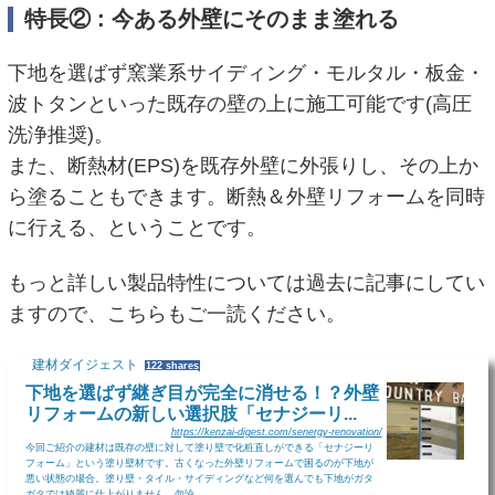
特長② : 今ある外壁にそのまま塗れる
下地を選ばず窯業系サイディング・モルタル・板金・
波トタンといった既存の壁の上に施工可能です(高圧
洗浄推奨)。
また、断熱材(EPS)を既存外壁に外張りし、その上か
ら塗ることもできます。断熱＆外壁リフォームを同時
に行える、ということです。
もっと詳しい製品特性については過去に記事にしてい
ますので、こちらもご一読ください。
建材ダイジェスト
122 shares
下地を選ばず継ぎ目が完全に消せる！？外壁
リフォームの新しい選択肢「セナジーリ...
https://kenzai-digest.com/senergy-renovation/
今回ご紹介の建材は既存の壁に対して塗り壁で化粧直しができる「セナジーリ
フォーム」という塗り壁材です。古くなった外壁リフォームで困るのが下地が
悪い状態の場合。塗り壁・タイル・サイディングなど何を選んでも下地がガタ
ガタでは綺麗に仕上がりません。勿論、...