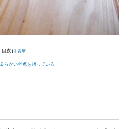
目次
[
非表示
]
が柔らかい弱点を補っている