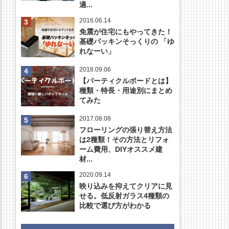
適...
2016.06.14
免震が住宅にもやってきた！
基礎パッキンそっくりの 「ゆ
れなーい」
2018.09.06
【パーティクルボードとは】
種類・特長・用途別にまとめ
てみた
2017.08.08
フローリングの張り替え方法
は2種類！その方法とリフォ
ーム費用、DIYオススメ建
材...
2020.09.14
映り込みを抑えてクリアに見
せる。低反射ガラス4種類の
比較で選び方がわかる