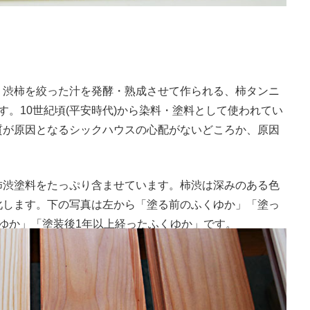
。渋柿を絞った汁を発酵・熟成させて作られる、柿タンニ
す。10世紀頃(平安時代)から染料・塗料として使われてい
質が原因となるシックハウスの心配がないどころか、原因
柿渋塗料をたっぷり含ませています。柿渋は深みのある色
化します。下の写真は左から「塗る前のふくゆか」「塗っ
ゆか」「塗装後1年以上経ったふくゆか」です。