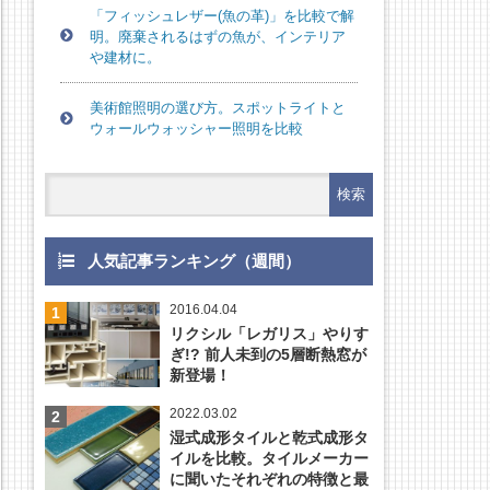
「フィッシュレザー(魚の革)」を比較で解
明。廃棄されるはずの魚が、インテリア
や建材に。
美術館照明の選び方。スポットライトと
ウォールウォッシャー照明を比較
人気記事ランキング（週間）
2016.04.04
リクシル「レガリス」やりす
ぎ!? 前人未到の5層断熱窓が
新登場！
2022.03.02
湿式成形タイルと乾式成形タ
イルを比較。タイルメーカー
に聞いたそれぞれの特徴と最