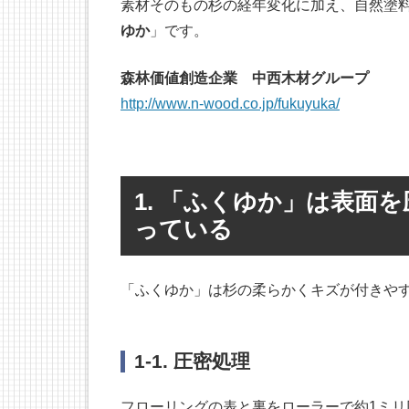
素材そのもの杉の経年変化に加え、自然塗
ゆか
」です。
森林価値創造企業 中西木材グループ
http://www.n-wood.co.jp/fukuyuka/
1. 「ふくゆか」は表面
っている
「ふくゆか」は杉の柔らかくキズが付きや
1-1. 圧密処理
フローリングの表と裏をローラーで約1ミ