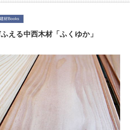
建材Books
びふえる中西木材「ふくゆか」