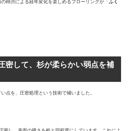
料の柿渋による経年変化を楽しめるフローリングが「
ふく
を圧密して、杉が柔らかい弱点を補
すい点を、圧密処理という技術で補いました。
リ圧密し、表面の硬さを桧と同程度にしています。これによ