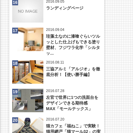
2016.09.05
ランディングページ
2016.09.04
珪藻土なのに漆喰ぐらいツル
ッとした仕上げもできる塗り
壁材、フジワラ化学「シルタ
ッ...
2016.08.11
三協アルミ「アルジオ」を徹
底分析！【使い勝手編】
2016.07.28
左官で世界に1つの洗面台を
デザインできる期待感
MAX「モールテックス」
2016.07.20
猫カフェ「福ねこ」で実験！
猫用網戸「猫マール32」の実