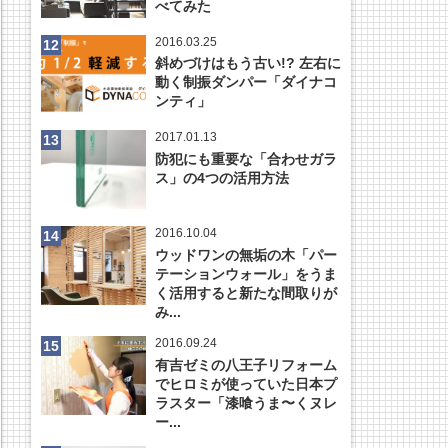
べてみた
2016.03.25
斜めづけはもう古い!? 左右に
動く制振ダンパー「ダイナコ
ンティ」
2017.01.13
防犯にも重要な「合わせガラ
ス」の4つの活用方法
2016.10.04
ウッドワンの無垢の木「パー
テーションウォール」をうま
く活用すると新たな間取りが
み...
2016.09.24
有吉ゼミの八王子リフォーム
でヒロミが使っていた日本プ
ラスター「漆喰うま〜くヌレ
ー...