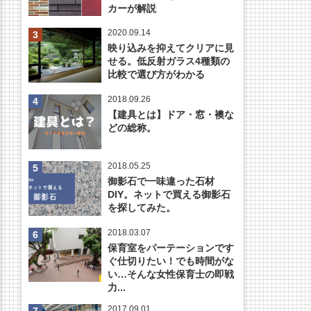
カーが解説
2020.09.14
映り込みを抑えてクリアに見
せる。低反射ガラス4種類の
比較で選び方がわかる
2018.09.26
【建具とは】ドア・窓・襖な
どの総称。
2018.05.25
御影石で一味違った石材
DIY。ネットで買える御影石
を探してみた。
2018.03.07
保育室をパーテーションです
ぐ仕切りたい！でも時間がな
い…そんな女性保育士の即戦
力...
2017.09.01