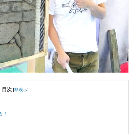
目次
[
非表示
]
る！