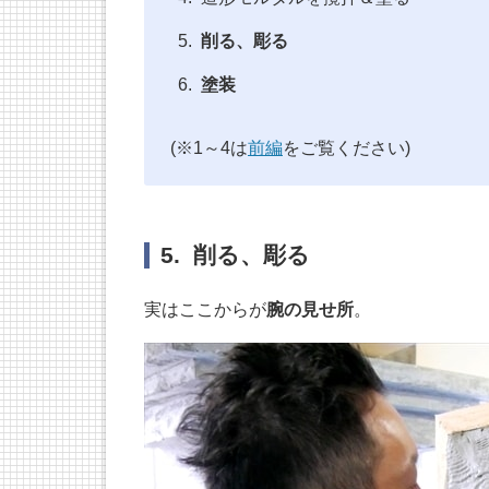
削る、彫る
塗装
(※1～4は
前編
をご覧ください)
5. 削る、彫る
実はここからが
腕の見せ所
。