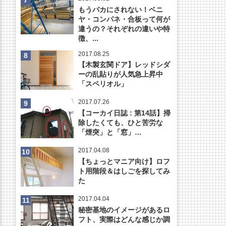
もうバカにされない！ベニ
ヤ・コンパネ・合板って何が
違うの？それぞれの違いや特
徴、...
2017.08.25
【木製玄関ドア】レッドシダ
ーの乱貼りが人気急上昇中
「スペリオル」
2017.07.26
【コーカイ日誌 : 第14話】掃
除したくても、ひと苦労な
「煙突」と「窓」…
2017.04.08
【ちょっとマニア向け】ロフ
ト用階段＆はしごを探してみ
た
2017.04.04
秘密基地のイメージがあるロ
フト、実際はどんな感じか調