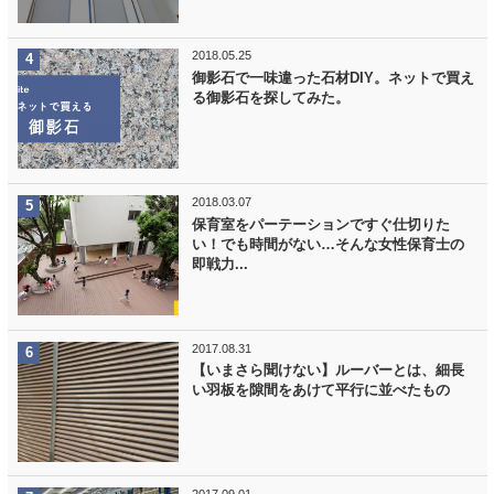
2018.05.25
御影石で一味違った石材DIY。ネットで買え
る御影石を探してみた。
2018.03.07
保育室をパーテーションですぐ仕切りた
い！でも時間がない…そんな女性保育士の
即戦力...
2017.08.31
【いまさら聞けない】ルーバーとは、細長
い羽板を隙間をあけて平行に並べたもの