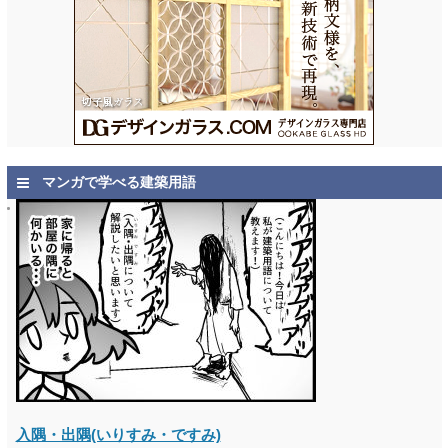
マンガで学べる建築用語
入隅・出隅(いりすみ・ですみ)