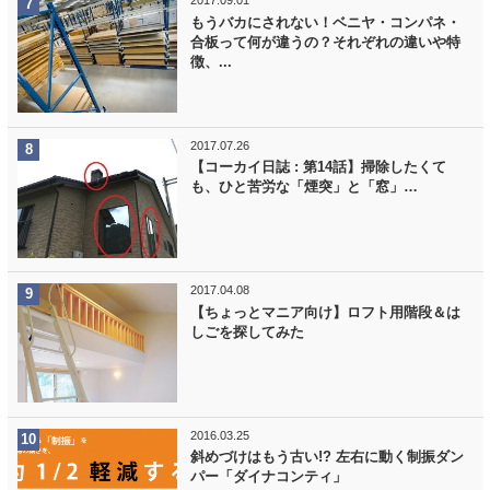
2017.09.01
もうバカにされない！ベニヤ・コンパネ・
合板って何が違うの？それぞれの違いや特
徴、...
2017.07.26
【コーカイ日誌 : 第14話】掃除したくて
も、ひと苦労な「煙突」と「窓」…
2017.04.08
【ちょっとマニア向け】ロフト用階段＆は
しごを探してみた
2016.03.25
斜めづけはもう古い!? 左右に動く制振ダン
パー「ダイナコンティ」