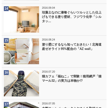
2016.09.04
珪藻土なのに漆喰ぐらいツルッとした仕上
げもできる塗り壁材、フジワラ化学「シル
タッ...
2016.08.24
塗り壁にするなら知っておきたい！北海道
産ゼオライト95%配合の「AZ wall」
2016.07.20
猫カフェ「福ねこ」で実験！猫用網戸「猫
マール32」の実力は本物か!?
2016.07.05