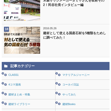
木製サッシメーカータミヤさんを取材その
2！民谷社長インタビュー編
2016.05.26
建材として使える国産石材を5種類をためし
に調べてみた！
記事カテゴリー
CLASS1
マテリアルジャーニー
4コマ漫画
コーカイ日誌
建材まとめ・特集
やってみた
建材ライブラリー
建材Books