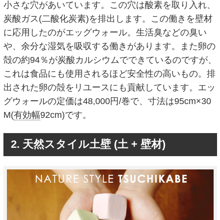
小さな穴があいています。この穴は酸素を取り入れ、
炭酸ガス(二酸化炭素)を排出します。この働きを壁材
に応用したのがエッグウォール。生活臭などの臭い
や、余分な湿気を吸収する働きがあります。また卵の
殻の約94％が炭酸カルシウムでできているのですが、
これは食品にも使用されるほど安全性の高いもの。排
出された卵の殻をリユースにも貢献しています。エッ
グウォールの定価は48,000円/巻で、寸法は95cm×30
M(
有効幅
92cm)です。
2. 天然スタイル土壁 (土 + 壁材)