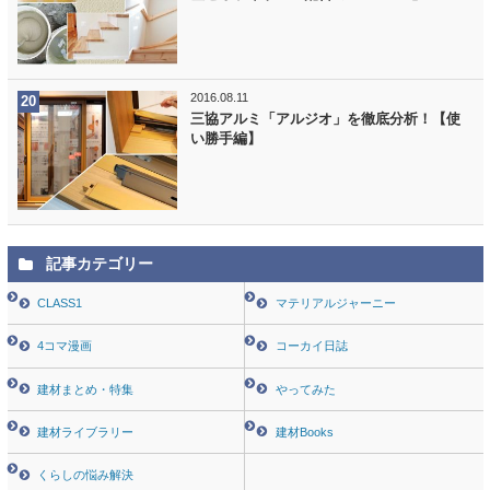
2016.08.11
三協アルミ「アルジオ」を徹底分析！【使
い勝手編】
記事カテゴリー
CLASS1
マテリアルジャーニー
4コマ漫画
コーカイ日誌
建材まとめ・特集
やってみた
建材ライブラリー
建材Books
くらしの悩み解決