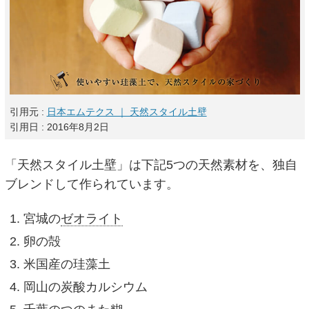
引用元 :
日本エムテクス ｜ 天然スタイル土壁
引用日 : 2016年8月2日
「天然スタイル土壁」は下記5つの天然素材を、独自
ブレンドして作られています。
宮城の
ゼオライト
卵の殻
米国産の珪藻土
岡山の炭酸カルシウム