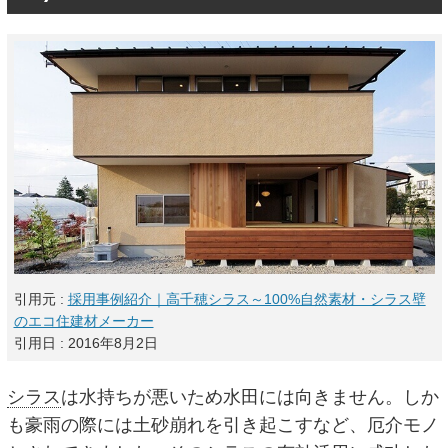
引用元 :
採用事例紹介｜高千穂シラス～100%自然素材・シラス壁
のエコ住建材メーカー
引用日 : 2016年8月2日
シラス
は水持ちが悪いため水田には向きません。しか
も豪雨の際には土砂崩れを引き起こすなど、厄介モノ