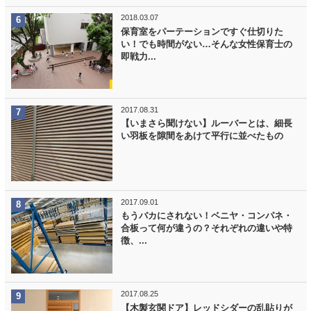
2018.03.07
保育室をパーテーションですぐ仕切りた
い！でも時間がない…そんな女性保育士の
即戦力...
2017.08.31
【いまさら聞けない】ルーバーとは、細長
い羽板を隙間をあけて平行に並べたもの
2017.09.01
もうバカにされない！ベニヤ・コンパネ・
合板って何が違うの？それぞれの違いや特
徴、...
2017.08.25
【木製玄関ドア】レッドシダーの乱貼りが