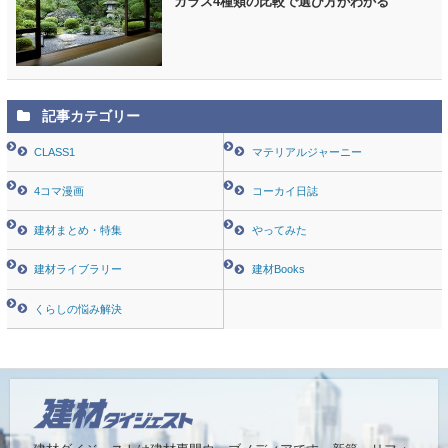
ガラス4種類の比較で選び方がわかる
記事カテゴリー
CLASS1
マテリアルジャーニー
4コマ漫画
コーカイ日誌
建材まとめ・特集
やってみた
建材ライブラリー
建材Books
くらしの悩み解決