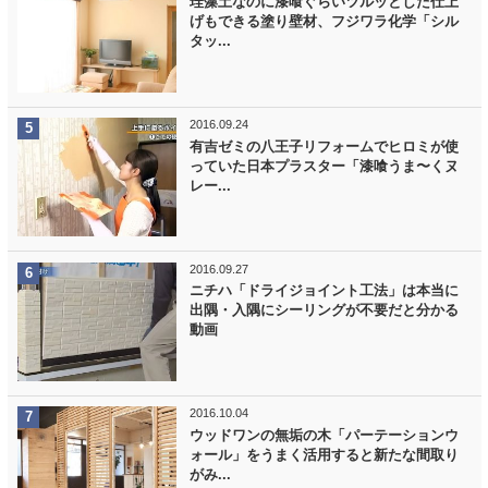
珪藻土なのに漆喰ぐらいツルッとした仕上
げもできる塗り壁材、フジワラ化学「シル
タッ...
2016.09.24
有吉ゼミの八王子リフォームでヒロミが使
っていた日本プラスター「漆喰うま〜くヌ
レー...
2016.09.27
ニチハ「ドライジョイント工法」は本当に
出隅・入隅にシーリングが不要だと分かる
動画
2016.10.04
ウッドワンの無垢の木「パーテーションウ
ォール」をうまく活用すると新たな間取り
がみ...