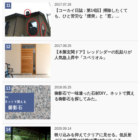
2017.07.26
【コーカイ日誌 : 第14話】掃除したくて
も、ひと苦労な「煙突」と「窓」…
2017.08.25
【木製玄関ドア】レッドシダーの乱貼りが
人気急上昇中「スペリオル」
2018.05.25
御影石で一味違った石材DIY。ネットで買え
る御影石を探してみた。
2020.09.14
映り込みを抑えてクリアに見せる。低反射