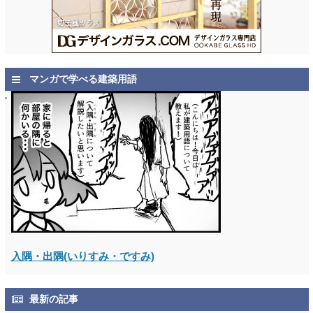
マンガで学べる建築用語
入隅・出隅(いりすみ・ですみ)
最新の記事