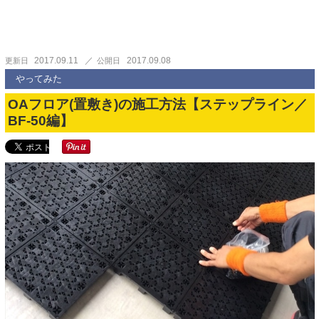
2017.09.11
2017.09.08
更新日
公開日
やってみた
OAフロア(置敷き)の施工方法【ステップライン／
BF-50編】