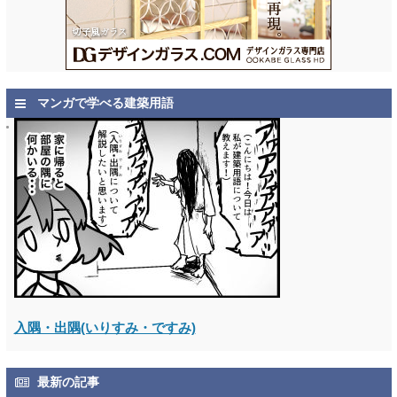
マンガで学べる建築用語
入隅・出隅(いりすみ・ですみ)
最新の記事