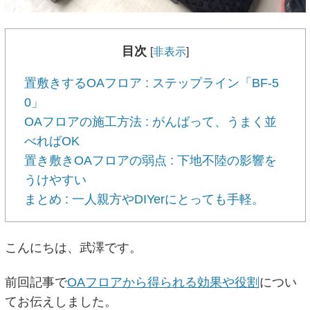
目次
[
非表示
]
置敷きするOAフロア : ステップライン「BF-5
0」
OAフロアの施工方法 : がんばって、うまく並
べればOK
置き敷きOAフロアの弱点 : 下地不陸の影響を
うけやすい
まとめ : 一人親方やDIYerにとっても手軽。
こんにちは、武澤です。
前回記事で
OAフロアから得られる効果や役割
につい
てお伝えしました。