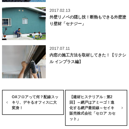
2017.02.13
外壁リノベの隠し技！断熱もできる外壁塗
り壁材「セナジー」
2017.07.11
内窓の施工方法を取材してきた！【リクシ
ル インプラス編】
OAフロアって何？配線スッ
【建材ヒステリアル : 第2
キリ、デキるオフィスに大
回】～網戸はアミーゴ！進
変身！
化する網戸最前線～セイキ
販売株式会社「セロア カセ
ット」