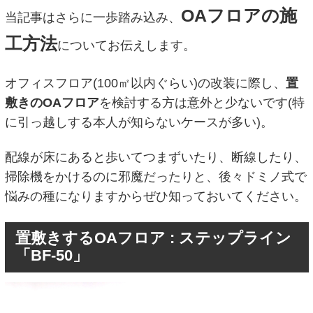
OAフロアの施
当記事はさらに一歩踏み込み、
工方法
についてお伝えします。
オフィスフロア(100㎡以内ぐらい)の改装に際し、
置
敷きの
OAフロア
を検討する方は意外と少ないです(特
に引っ越しする本人が知らないケースが多い)。
配線が床にあると歩いてつまずいたり、断線したり、
掃除機をかけるのに邪魔だったりと、後々ドミノ式で
悩みの種になりますからぜひ知っておいてください。
置敷きするOAフロア : ステップライン
「BF-50」