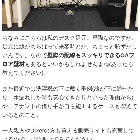
ちなみにこちらは私のデスク足元。壁際なのですが、
足元に線がちらばって来客時とか、ちょっと恥ずかし
いんです。なので
壁際の配線もスッキリできるOAフ
ロア壁材
もあるといいかもしれませんよね(あったら
教えてください)。
また最近では洗濯機の下に敷く事例(線が下に通せた
り、水漏れした時も安心できたりといった理由から)
や、テナントの借り手が自ら施工するケースも増えて
いるとのこと。
一人親方やDIYerの方も買える販売サイトも充実して
いるので、ぜひ覗いてみてください。