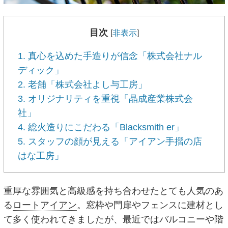
目次
[
非表示
]
1. 真心を込めた手造りが信念「株式会社ナル
ディック」
2. 老舗「株式会社よし与工房」
3. オリジナリティを重視「晶成産業株式会
社」
4. 総火造りにこだわる「Blacksmith er」
5. スタッフの顔が見える「アイアン手摺の店
はな工房」
重厚な雰囲気と高級感を持ち合わせたとても人気のあ
る
ロートアイアン
。窓枠や門扉やフェンスに建材とし
て多く使われてきましたが、最近ではバルコニーや階