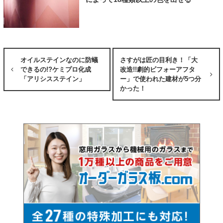
オイルステインなのに防蟻
さすがは匠の目利き！「大
できるの!?ケミプロ化成
改造!!劇的ビフォーアフタ
「アリシスステイン」
ー」で使われた建材が5つ分
かった！