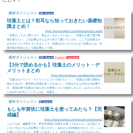
建材ダイジェスト
181 shares
珪藻土とは？初耳なら知っておきたい基礎知
識まとめ！
https://kenzai-digest.com/diatomaceous-earth/
「珪藻土ってよく聞くけど、実はよくわかっていない」「珪藻土の塗り壁の特
徴を知りたい」この記事はそんな方へ向けて書いています。ここでは珪藻土そ
のものについて学んでいきましょう。珪藻土(けいそうど)とは？珪藻土とは、珪
藻の殻が化石になって積み重なって固...
建材ダイジェスト
159 shares
2 users
5 pockets
【3分で読めるかも】珪藻土のメリット・デ
メリットまとめ
https://kenzai-digest.com/diatomite-merit/
「珪藻土のメリット・デメリットについて知りたい！」「珪藻土の塗り壁材を
見かけるけど、根本的な特徴を知っておきたい」今回はそんな方向けの記事で
す。前回記事で珪藻土の成り立ちや歴史について紹介しました。おさらいする
と次の6つがポイントでしたね。 珪藻土...
建材ダイジェスト
92 shares
もしも年賀状に珪藻土を塗ってみたら？【完
成編】
https://kenzai-digest.com/kesodo-experiment2/
こんにちは、編集長です。昨日年賀状に珪藻土を塗ってみました。まだ読んで
いない方はこちらの記事を一読ください。あれから1日乾燥させたところ、こん
な感じになりました。近寄ってみましょう。水分が多めだったものはざらざら