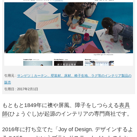
引用元 :
サンゲツ｜カーテン、壁装材、床材、椅子生地、ラグ等のインテリア製品の
販売
引用日 : 2017年2月1日
もともと1849年に襖や屏風、障子をしつらえる
表具
師
(ひょうぐし)が起源のインテリアの専門商社です。
2016年に打ち立てた「Joy of Design. デザインするよ