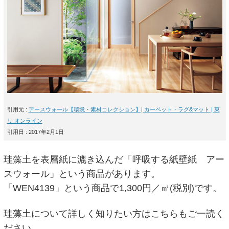
引用元 :
アースウォール【環境・素材コレクション】| カーペット・ラグ&マット | 東
リ オンライン
引用日 : 2017年2月1日
珪藻土を表層紙に漉き込んだ「呼吸する紙壁紙 アー
スウォール」という商品があります。
「WEN4139」という商品で1,300円／㎡(税別)です。
珪藻土について詳しく知りたい方はこちらもご一読く
ださい。