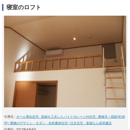
寝室のロフト
引用元 :
オール電化住宅 : 収納を工夫したバイクガレージ付住宅 : 豊橋市Ｉ様邸(約36
坪)::豊橋のデザイン・モダン・自然素材住宅 | 注文住宅・新築なら岩村建設
引用日 : 2017年4月4日