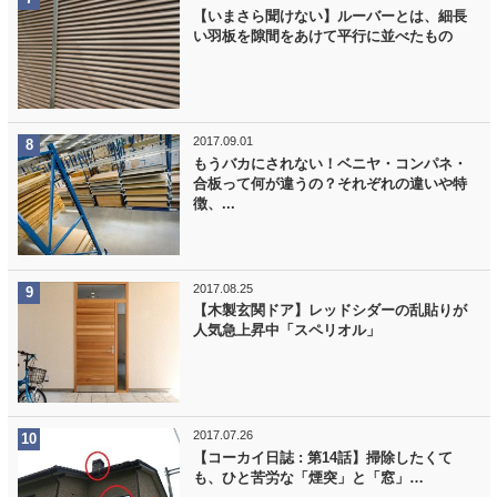
【いまさら聞けない】ルーバーとは、細長
い羽板を隙間をあけて平行に並べたもの
2017.09.01
もうバカにされない！ベニヤ・コンパネ・
合板って何が違うの？それぞれの違いや特
徴、...
2017.08.25
【木製玄関ドア】レッドシダーの乱貼りが
人気急上昇中「スペリオル」
2017.07.26
【コーカイ日誌 : 第14話】掃除したくて
も、ひと苦労な「煙突」と「窓」…