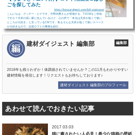
ごを探してみた
https://kenzai-digest.com/loft-staircase/
こんにちは、グッチー・ヒゲです。竹野内豊さんが登場する、TVCMをご存知
ですか？天井の高い家に住んでいるけど、心の声で「本当は天井が低くて狭い
ところが大好き」と言っているCMです。私もそんな天井が低くて狭いスペース
が大好きなので、以前ロフトの事例を紹介...
建材ダイジェスト 編集部
編集部
2018年も残りわずか！体調崩されていませんか？この11月もわかりやすい
建材情報を発信します！リクエストもお待ちしております♪
建材ダイジェスト 編集部のプロフィール
あわせて読んでおきたい記事
2017.03.03
猫に癒されたい人必見！希少な猫柄の壁紙