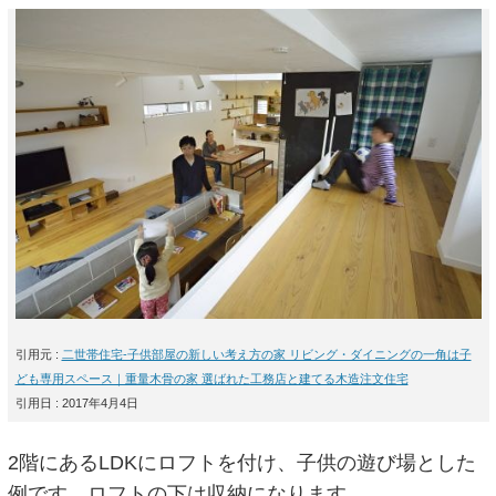
引用元 :
二世帯住宅-子供部屋の新しい考え方の家 リビング・ダイニングの一角は子
ども専用スペース｜重量木骨の家 選ばれた工務店と建てる木造注文住宅
引用日 : 2017年4月4日
2階にあるLDKにロフトを付け、子供の遊び場とした
例です。ロフトの下は収納になります。