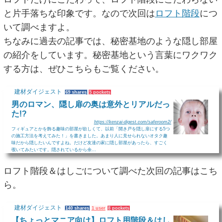
と片手落ちな印象です。なので次回は
ロフト階段
につ
いて調べますよ。
ちなみに過去の記事では、秘密基地のような隠し部屋
の紹介をしています。秘密基地という言葉にワクワク
する方は、ぜひこちらもご覧ください。
建材ダイジェスト
69 shares
5 pockets
男のロマン、隠し扉の奥は意外とリアルだっ
た!?
https://kenzai-digest.com/saferoom2/
フィギュアとかを飾る趣味の部屋が欲しくて、以前「開き戸を隠し扉にする5つ
の施工方法を考えてみた！」を書きました。あまり人に見せられないオタク趣
味だから隠したいんですよね。だけど友達の家に隠し部屋があったら、すごく
覗いてみたいです。隠されているから余...
ロフト階段＆はしごについて調べた次回の記事はこち
ら。
建材ダイジェスト
140 shares
1 user
8 pockets
【ちょっとマニア向け】ロフト用階段＆はし