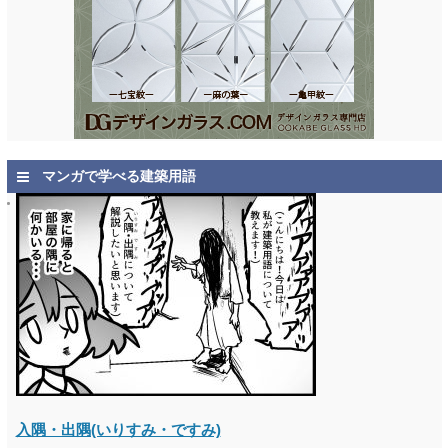
マンガで学べる建築用語
入隅・出隅(いりすみ・ですみ)