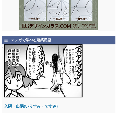
マンガで学べる建築用語
入隅・出隅(いりすみ・ですみ)