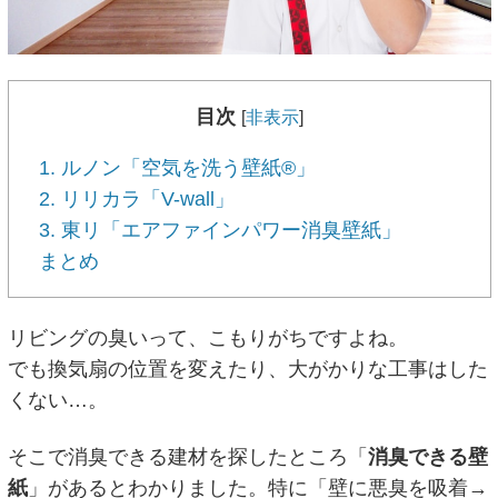
目次
[
非表示
]
1. ルノン「空気を洗う壁紙®」
2. リリカラ「V-wall」
3. 東リ「エアファインパワー消臭壁紙」
まとめ
リビングの臭いって、こもりがちですよね。
でも換気扇の位置を変えたり、大がかりな工事はした
くない…。
そこで消臭できる建材を探したところ「
消臭できる壁
紙
」があるとわかりました。特に「壁に悪臭を吸着→