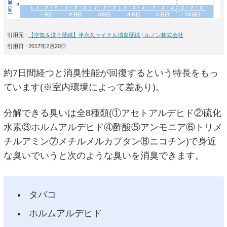
引用元 :
【空気を洗う壁紙】半永久サイクル消臭壁紙 | ルノン株式会社
引用日 : 2017年2月20日
約7日間経つと消臭性能が回復するという特長をもっ
ています(※室内環境によって差あり)。
分解できる臭いは全8種類(①アセトアルデヒド②硫化
水素③ホルムアルデヒド④酢酸⑤アンモニア⑥トリメ
チルアミン⑦メチルメルカプタン⑧ニコチン)で身近
な臭いでいうと次のような臭いを消臭できます。
タバコ
ホルムアルデヒド