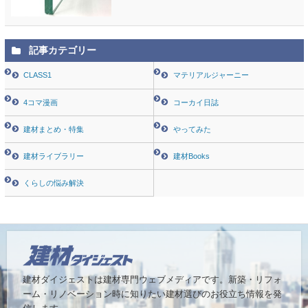
記事カテゴリー
CLASS1
マテリアルジャーニー
4コマ漫画
コーカイ日誌
建材まとめ・特集
やってみた
建材ライブラリー
建材Books
くらしの悩み解決
建材ダイジェストは建材専門ウェブメディアです。
新築・リフォ
ーム・リノベーション時に知りたい建材選びのお役立ち情報を発