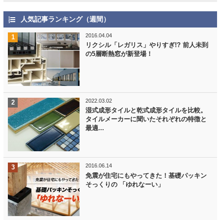
人気記事ランキング（週間）
2016.04.04
リクシル「レガリス」やりすぎ!? 前人未到
の5層断熱窓が新登場！
2022.03.02
湿式成形タイルと乾式成形タイルを比較。
タイルメーカーに聞いたそれぞれの特徴と
最適...
2016.06.14
免震が住宅にもやってきた！基礎パッキン
そっくりの 「ゆれなーい」