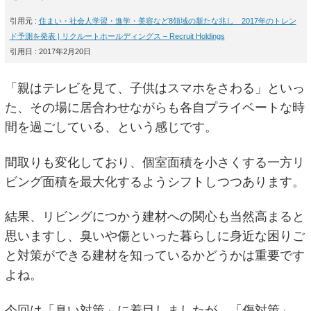
引用元 :
住まい・社会人学習・進学・美容など8領域の新たな兆し 2017年のトレン
ド予測を発表 | リクルートホールディングス – Recruit Holdings
引用日 : 2017年2月20日
「親はテレビを見て、子供はスマホをさわる」といっ
た、その場に居合わせながらも各自プライベートな時
間を過ごしている、という感じです。
間取りも変化しており、個室面積を小さくする一方リ
ビング面積を最大化するようシフトしつつあります。
結果、リビングにつかう建材への関心も当然高まると
思いますし、臭いや傷といった暮らしに身近な困りご
と対策ができる建材を知っているかどうかは重要です
よね。
今回は「臭い対策」に着目しましたが、「傷対策」