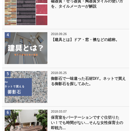
磁器質・せっ器質・陶器質タイルの使い方
を、タイルメーカーが解説
2018.09.26
【建具とは】ドア・窓・襖などの総称。
2018.05.25
御影石で一味違った石材DIY。ネットで買え
る御影石を探してみた。
2018.03.07
保育室をパーテーションですぐ仕切りた
い！でも時間がない…そんな女性保育士の
即戦力...