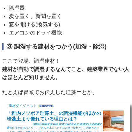
除湿器
炭を置く、新聞を置く
窓を開ける(換気する)
エアコンのドライ機能
③ 調湿する建材をつかう(加湿・除湿)
ここで登場、調湿建材！
建材が自動で調湿するなんてこと、建築業界でない人
はほとんど知りません。
たとえば冒頭でお伝えした珪藻土とか、
建材ダイジェスト
106 shares
「稚内メソポア珪藻土」の調湿機能がほかの
珪藻土より優れている理由とは？
https://kenzai-digest.com/wakkanai-mesopore-keisoudo/
通常珪藻土は泥岩となり、それを粉末にしたものが塗り壁材として利用されて
います。採れる土地により成り立ちが違うため当然性能も違ってきます。そん