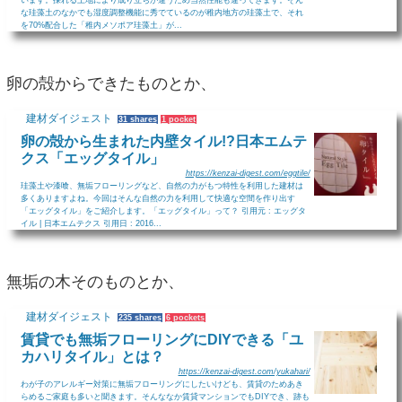
な珪藻土のなかでも湿度調整機能に秀でているのが稚内地方の珪藻土で、それ
を70%配合した「稚内メソポア珪藻土」が...
卵の殻からできたものとか、
建材ダイジェスト
31 shares
1 pocket
卵の殻から生まれた内壁タイル!?日本エムテ
クス「エッグタイル」
https://kenzai-digest.com/eggtile/
珪藻土や漆喰、無垢フローリングなど、自然の力がもつ特性を利用した建材は
多くありますよね。今回はそんな自然の力を利用して快適な空間を作り出す
「エッグタイル」をご紹介します。「エッグタイル」って？ 引用元 : エッグタ
イル | 日本エムテクス 引用日 : 2016...
無垢の木そのものとか、
建材ダイジェスト
235 shares
6 pockets
賃貸でも無垢フローリングにDIYできる「ユ
カハリタイル」とは？
https://kenzai-digest.com/yukahari/
わが子のアレルギー対策に無垢フローリングにしたいけども、賃貸のためあき
らめるご家庭も多いと聞きます。そんななか賃貸マンションでもDIYでき、跡も