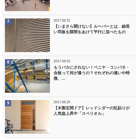
2017.08.31
【いまさら聞けない】ルーバーとは、細長
い羽板を隙間をあけて平行に並べたもの
2017.09.01
もうバカにされない！ベニヤ・コンパネ・
合板って何が違うの？それぞれの違いや特
徴、...
2017.08.25
【木製玄関ドア】レッドシダーの乱貼りが
人気急上昇中「スペリオル」