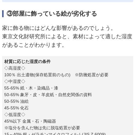
③部屋に飾っている絵が劣化する
家に飾る物にはどんな影響があるのでしょう。
東京文化財研究所によると、素材によって適した湿度
があることがわかります。
材質に応じた湿度の条件
◇高湿度◇
100％ 出土遺物(保存処置前のもの) ※防黴処置が必要
◇中湿度◇
55-65% 紙・木・染織品・漆
50-65% 象牙・皮・羊皮紙・自然史関係の資料
50-55% 油絵
45-55% 化石
◇低湿度◇
45%以下 金属・石・陶磁器
※塩分を含んだ物は先に脱塩処置が必要
15～40% 銀・ゼラチンマイクロフィルム(JIS Z 6009)