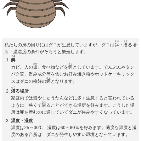
えさ
もぐ
私たちの身の回りにはダニが生息していますが、ダニは
餌
・
潜
る場
所・温湿度の条件がそろうと繁殖します。
えさ
餌
あか
えさ
カビ、人の
垢
、食べ物などを
餌
としています。でんぷんやタン
パク質、旨み成分等を含むお好み焼き粉やホットケーキミック
えさ
スはダニの格好の
餌
となります。
もぐ
潜
る場所
家庭内では畳やじゅうたんなどに多く生息すると言われている
もぐ
ように、狭くて
潜
ることができる場所を好みます。こうした場
所は卵を産むのに適していてダニが住みやすくなっています。
温度・湿度
温度は25～30℃、湿度は60～80％を好みます。適度な温度と湿
度のある台所は、ダニが発生しやすい環境となっています。