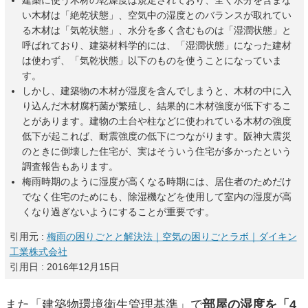
建築に使う木材の乾燥度は規定されており、全く水分を含まな
い木材は「絶乾状態」、空気中の湿度とのバランスが取れてい
る木材は「気乾状態」、水分を多く含むものは「湿潤状態」と
呼ばれており、建築材料学的には、「湿潤状態」になった建材
は使わず、「気乾状態」以下のものを使うことになっていま
す。
しかし、建築物の木材が湿度を含んでしまうと、木材の中に入
り込んだ木材腐朽菌が繁殖し、結果的に木材強度が低下するこ
とがあります。建物の土台や柱などに使われている木材の強度
低下が起これば、耐震強度の低下につながります。阪神大震災
のときに倒壊した住宅が、実はそういう住宅が多かったという
調査報告もあります。
梅雨時期のように湿度が高くなる時期には、居住者のためだけ
でなく住宅のためにも、除湿機などを使用して室内の湿度が高
くなり過ぎないようにすることが重要です。
引用元 :
梅雨の困りごとと解決法｜空気の困りごとラボ｜ダイキン
工業株式会社
引用日 : 2016年12月15日
また「建築物環境衛生管理基準」で
部屋の湿度を「4