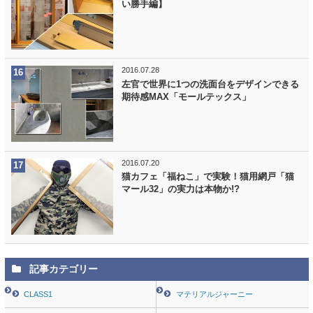
い勝手編】
2016.07.28
左官で世界に1つの洗面台をデザインできる
期待感MAX「モールテックス」
2016.07.20
猫カフェ「福ねこ」で実験！猫用網戸「猫
マール32」の実力は本物か!?
記事カテゴリー
CLASS1
マテリアルジャーニー