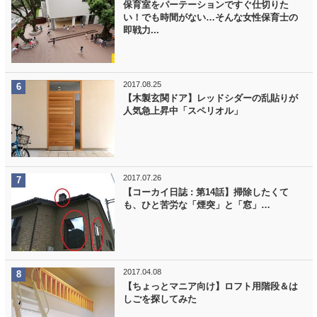
保育室をパーテーションですぐ仕切りた
い！でも時間がない…そんな女性保育士の
即戦力...
2017.08.25
【木製玄関ドア】レッドシダーの乱貼りが
人気急上昇中「スペリオル」
2017.07.26
【コーカイ日誌 : 第14話】掃除したくて
も、ひと苦労な「煙突」と「窓」…
2017.04.08
【ちょっとマニア向け】ロフト用階段＆は
しごを探してみた