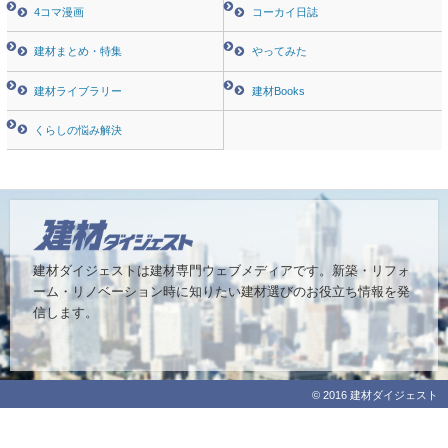
4コマ漫画
コーカイ日誌
建材まとめ・特集
やってみた
建材ライブラリー
建材Books
くらしの悩み解決
建材ダイジェストは建材専門ウェブメディアです。
新築・リフォ
ーム・リノベーション時に知りたい建材選びのお役立ち情報を発
信します。
© 2016 建材ダイジェスト