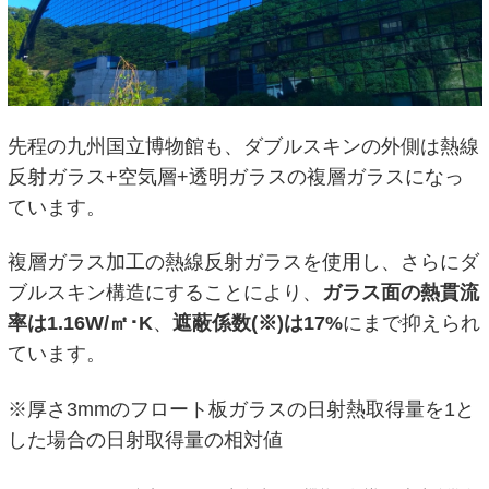
先程の九州国立博物館も、ダブルスキンの外側は熱線
反射ガラス+空気層+透明ガラスの複層ガラスになっ
ています。
複層ガラス加工の熱線反射ガラスを使用し、さらにダ
ブルスキン構造にすることにより、
ガラス面の熱貫流
率は1.16W/㎡･K
、
遮蔽係数(※)は17%
にまで抑えられ
ています。
※厚さ3mmのフロート板ガラスの日射熱取得量を1と
した場合の日射取得量の相対値