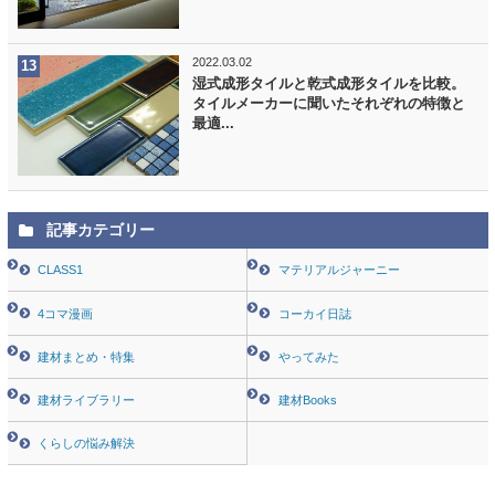
2022.03.02
湿式成形タイルと乾式成形タイルを比較。
タイルメーカーに聞いたそれぞれの特徴と
最適...
記事カテゴリー
CLASS1
マテリアルジャーニー
4コマ漫画
コーカイ日誌
建材まとめ・特集
やってみた
建材ライブラリー
建材Books
くらしの悩み解決