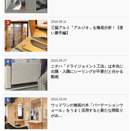
2016.08.11
三協アルミ「アルジオ」を徹底分析！【使
い勝手編】
2016.09.27
ニチハ「ドライジョイント工法」は本当に
出隅・入隅にシーリングが不要だと分かる
動画
2016.10.04
ウッドワンの無垢の木「パーテーションウ
ォール」をうまく活用すると新たな間取り
がみ...