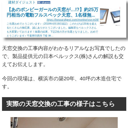
建材ダイジェスト
86 shares
【あのボンビーガールの天窓が…!?】約25万
円相当の電動フルスペック天窓、1名様無...
https://kenzai-digest.com/monitor/vse-m04/
ご当選おめでとうございます♪（2018年4月19日追記）このたびは130名を超え
るたくさんの御応募、誠にありがとうございました。編集部もベルックスさん
も大変驚いております！抽選の結果、下記2名の方が当選となりました。おめで
とうございます♪ 千葉県印西市 T様 神...
天窓交換の工事内容がわかるリアルなお写真でしたの
で、製品提供元の日本ベルックス(株)さんの解説も交
えてお伝えします。
今回の現場は、横浜市の築20年、40坪の木造住宅で
す。
実際の天窓交換の工事の様子はこちら