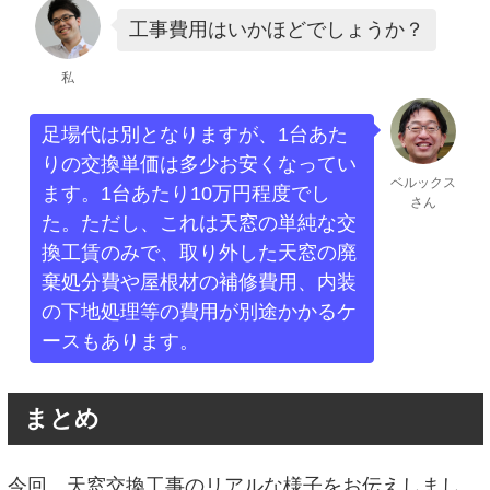
工事費用はいかほどでしょうか？
私
足場代は別となりますが、1台あた
りの交換単価は多少お安くなってい
ベルックス
ます。1台あたり10万円程度でし
さん
た。ただし、これは天窓の単純な交
換工賃のみで、取り外した天窓の廃
棄処分費や屋根材の補修費用、内装
の下地処理等の費用が別途かかるケ
ースもあります。
まとめ
今回、天窓交換工事のリアルな様子をお伝えしまし