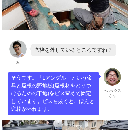
窓枠を外しているところですね？
私
そうです。「Lアングル」という金
具と屋根の野地板(屋根材をとりつ
ベルックス
けるための下地)をビス留めで固定
さん
しています。ビスを抜くと、ぽんと
窓枠が外れます。