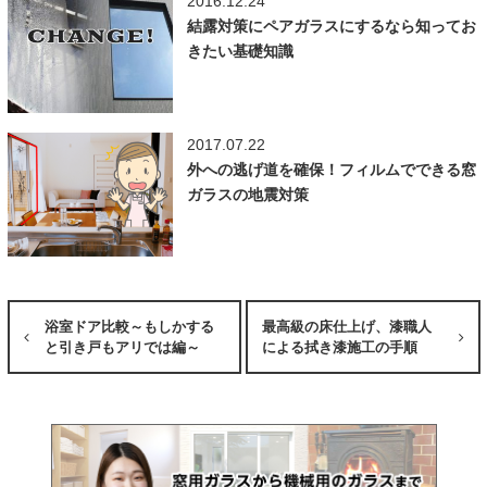
2016.12.24
結露対策にペアガラスにするなら知ってお
きたい基礎知識
2017.07.22
外への逃げ道を確保！フィルムでできる窓
ガラスの地震対策
浴室ドア比較～もしかする
最高級の床仕上げ、漆職人
と引き戸もアリでは編～
による拭き漆施工の手順