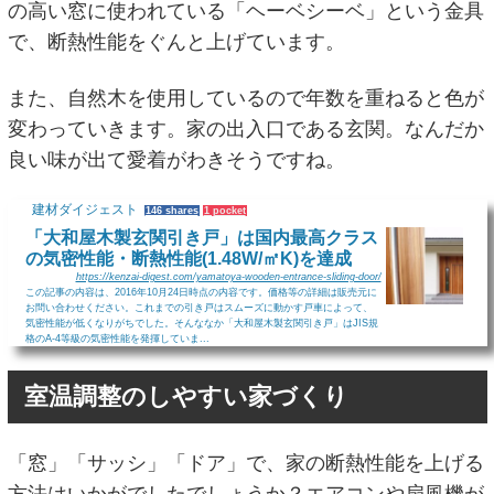
の高い窓に使われている「ヘーベシーベ」という金具
で、断熱性能をぐんと上げています。
また、自然木を使用しているので年数を重ねると色が
変わっていきます。家の出入口である玄関。なんだか
良い味が出て愛着がわきそうですね。
建材ダイジェスト
146 shares
1 pocket
「大和屋木製玄関引き戸」は国内最高クラス
の気密性能・断熱性能(1.48W/㎡K)を達成
https://kenzai-digest.com/yamatoya-wooden-entrance-sliding-door/
この記事の内容は、2016年10月24日時点の内容です。価格等の詳細は販売元に
お問い合わせください。これまでの引き戸はスムーズに動かす戸車によって、
気密性能が低くなりがちでした。そんななか「大和屋木製玄関引き戸」はJIS規
格のA-4等級の気密性能を発揮していま...
室温調整のしやすい家づくり
「窓」「サッシ」「ドア」で、家の断熱性能を上げる