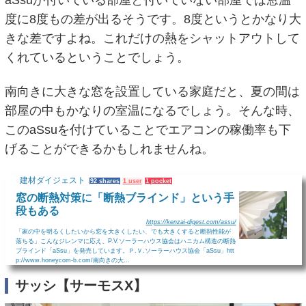
度に8度もの差が出るそうです。8度というとかなり大
きな差ですよね。これだけの熱をシャットアウトして
くれているということでしょう。
南向きに大きな窓を設置している家庭だと、夏の間は
部屋の中もかなりの室温になるでしょう。そんな時、
このaSsuを付けていることでエアコンの稼働率も下
げることができるかもしれませんね。
建材ダイジェスト
92 shares
1 user
1 pocket
窓の断熱対策に「断熱ブラインド」という手
段もある
https://kenzai-digest.com/assu/
「家の中を明るくしたいから窓を大きくしたい、でも大きくすると断熱性能が
落ちる」こんなジレンマに応え、P.V.ソーラーハウス協会はハニカム構造の断熱
ブラインド「aSsu」を発売しています。Ｐ.Ｖ.ソーラーハウス協会「aSsu」htt
p://www.honeycom-b.com/南向きの大...
サッシ【サーモスX】