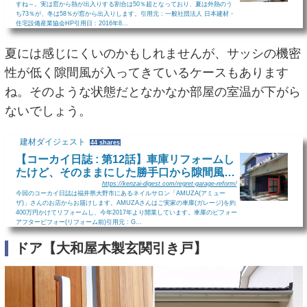
すね～。実は窓から熱が出入りする割合は50％超となっており、夏は外熱のう
ち73％が、冬は58％が窓から出入りします。引用元 : 一般社団法人 日本建材・
住宅設備産業協会HP引用日 : 2016年8...
夏には感じにくいのかもしれませんが、サッシの機密
性が低く隙間風が入ってきているケースもあります
ね。そのような状態だとなかなか部屋の室温が下がら
ないでしょう。
建材ダイジェスト
44 shares
【コーカイ日誌 : 第12話】車庫リフォームし
たけど、そのままにした勝手口から隙間風…
https://kenzai-digest.com/regret-garage-reform/
今回のコーカイ日誌は福井県大野市にあるネイルサロン「AMUZA(アミュー
ザ)」さんのお店からお届けします。AMUZAさんはご実家の車庫(ガレージ)を約
400万円かけてリフォームし、今年2017年より開業しています。車庫のビフォー
アフタービフォー(リフォーム前)引用元 : G...
ドア【大和屋木製玄関引き戸】