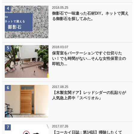
2018.05.25
御影石で一味違った石材DIY。ネットで買え
る御影石を探してみた。
2018.03.07
保育室をパーテーションですぐ仕切りた
い！でも時間がない…そんな女性保育士の
即戦力...
2017.08.25
【木製玄関ドア】レッドシダーの乱貼りが
人気急上昇中「スペリオル」
2017.07.26
【コーカイ日誌 : 第14話】掃除したくて