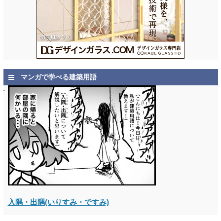
マンガで学べる建築用語
入隅・出隅(いりすみ・ですみ)