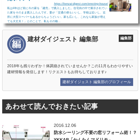
https://kenzai-digest.com/erecting-house/
私は4年ほど前に今の家を「建売」で購入しました。住宅街の中で展示されてい
た家をそのまま購入したんです。妻が「交通の便もいいし、学校は近いし、近
所に大型スーパーもあるからちょうどいい。家も広いし、これなら家族が増え
ても大丈夫！」とのことで、私もその物...
建材ダイジェスト 編集部
編集部
2018年も残りわずか！体調崩されていませんか？この11月もわかりやすい
建材情報を発信します！リクエストもお待ちしております♪
建材ダイジェスト 編集部のプロフィール
あわせて読んでおきたい記事
2016.12.06
防水シーリング不要の窓リフォーム術！？
YKKAP「かんたんマドリモ」