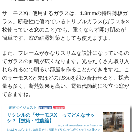
サーモスXに使用するガラスは、1.3mmの特殊薄板ガ
ラス。断熱性に優れているトリプルガラス(ガラスを3
枚使っている窓のこと)でも、重くならず開け閉めが
簡単です。窓の結露対策としても使えますよ。
また、フレームがかなりスリムな設計になっているの
でガラスの面積が広くなります。光をたくさん取り入
れられるので明るい部屋を作ることができますね。こ
のサーモスXと先ほどのaSsuを組み合わせると、採光
量も多く、断熱効果も高い、電気代節約に役立つ窓が
できますね。
建材ダイジェスト
59 shares
1 pocket
リクシルの「サーモスX」ってどんなサッ
シ？【技術・性能編】
https://kenzai-digest.com/samos-x/
おはようございます。編集長です。朝起きてリビングに行くとモワっと暑いで