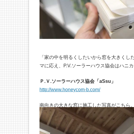
「家の中を明るくしたいから窓を大きくし
マに応え、P.V.ソーラーハウス協会はハニ
Ｐ.Ｖ.ソーラーハウス協会「aSsu」
http://www.honeycom-b.com/
南向きの大きな窓に施工した写真がこちら