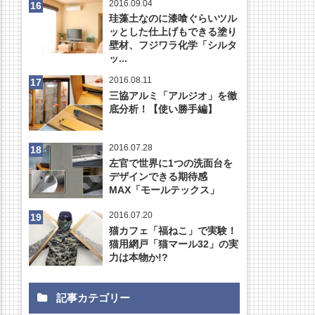
2016.09.04
珪藻土なのに漆喰ぐらいツル
ッとした仕上げもできる塗り
壁材、フジワラ化学「シルタ
ッ...
2016.08.11
三協アルミ「アルジオ」を徹
底分析！【使い勝手編】
2016.07.28
左官で世界に1つの洗面台を
デザインできる期待感
MAX「モールテックス」
2016.07.20
猫カフェ「福ねこ」で実験！
猫用網戸「猫マール32」の実
力は本物か!?
記事カテゴリー