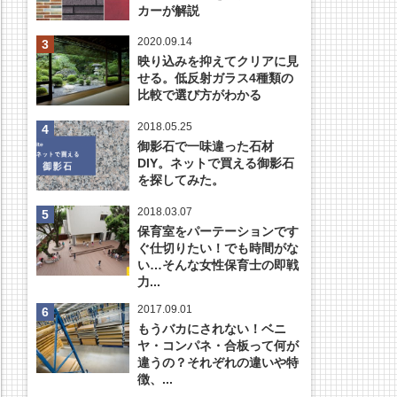
カーが解説
2020.09.14
映り込みを抑えてクリアに見
せる。低反射ガラス4種類の
比較で選び方がわかる
2018.05.25
御影石で一味違った石材
DIY。ネットで買える御影石
を探してみた。
2018.03.07
保育室をパーテーションです
ぐ仕切りたい！でも時間がな
い…そんな女性保育士の即戦
力...
2017.09.01
もうバカにされない！ベニ
ヤ・コンパネ・合板って何が
違うの？それぞれの違いや特
徴、...