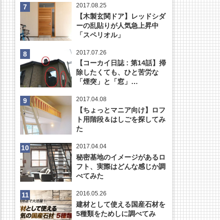
2017.08.25
【木製玄関ドア】レッドシダ
ーの乱貼りが人気急上昇中
「スペリオル」
2017.07.26
【コーカイ日誌 : 第14話】掃
除したくても、ひと苦労な
「煙突」と「窓」…
2017.04.08
【ちょっとマニア向け】ロフ
ト用階段＆はしごを探してみ
た
2017.04.04
秘密基地のイメージがあるロ
フト、実際はどんな感じか調
べてみた
2016.05.26
建材として使える国産石材を
5種類をためしに調べてみ