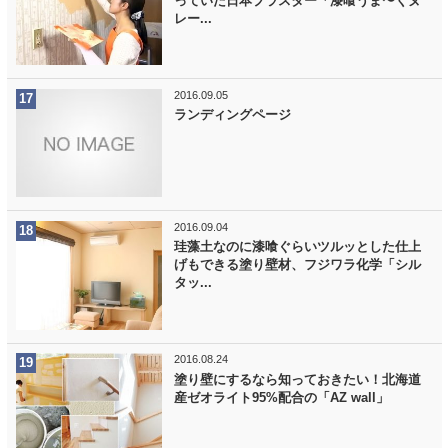
っていた日本プラスター「漆喰うま〜くヌ
レー...
2016.09.05
ランディングページ
2016.09.04
珪藻土なのに漆喰ぐらいツルッとした仕上
げもできる塗り壁材、フジワラ化学「シル
タッ...
2016.08.24
塗り壁にするなら知っておきたい！北海道
産ゼオライト95%配合の「AZ wall」