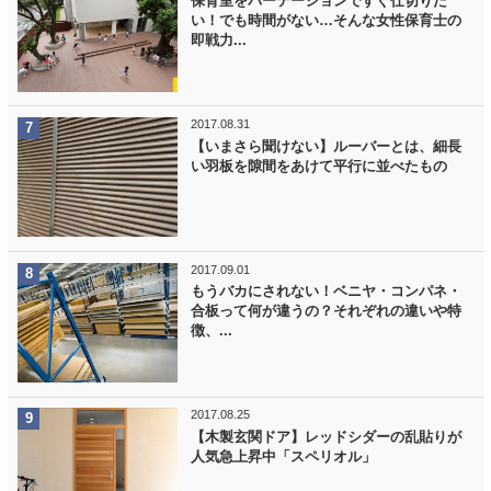
保育室をパーテーションですぐ仕切りた
い！でも時間がない…そんな女性保育士の
即戦力...
2017.08.31
【いまさら聞けない】ルーバーとは、細長
い羽板を隙間をあけて平行に並べたもの
2017.09.01
もうバカにされない！ベニヤ・コンパネ・
合板って何が違うの？それぞれの違いや特
徴、...
2017.08.25
【木製玄関ドア】レッドシダーの乱貼りが
人気急上昇中「スペリオル」