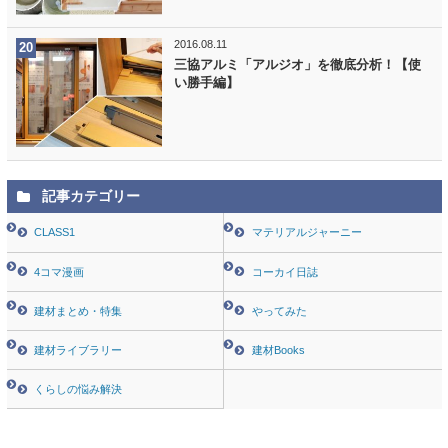
2016.08.11
三協アルミ「アルジオ」を徹底分析！【使
い勝手編】
記事カテゴリー
CLASS1
マテリアルジャーニー
4コマ漫画
コーカイ日誌
建材まとめ・特集
やってみた
建材ライブラリー
建材Books
くらしの悩み解決