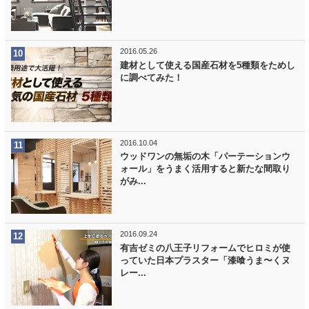
2016.05.26
建材として使える国産石材を5種類をためし
に調べてみた！
2016.10.04
ウッドワンの無垢の木「パーテーションウ
ォール」をうまく活用すると新たな間取り
がみ...
2016.09.24
有吉ゼミの八王子リフォームでヒロミが使
っていた日本プラスター「漆喰うま〜くヌ
レー...