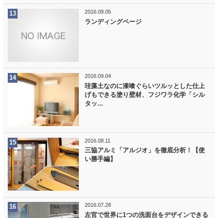
2016.09.05
ランディングページ
2016.09.04
珪藻土なのに漆喰ぐらいツルッとした仕上
げもできる塗り壁材、フジワラ化学「シル
タッ...
2016.08.11
三協アルミ「アルジオ」を徹底分析！【使
い勝手編】
2016.07.28
左官で世界に1つの洗面台をデザインできる