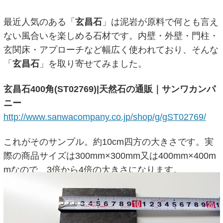
最近人気のある「
玄昌石
」は泥岩が原料で何とも言え
ない風合いを楽しめる石材です。内壁・外壁・門柱・
玄関床・アプローチなど幅広く使われており、そんな
「
玄昌石
」を取り寄せてみました。
玄昌石400角(ST02769)|天然石の通販｜サンワカンパ
ニー
http://www.sanwacompany.co.jp/shop/g/gST02769/
これがそのサンプル。約10cm四方の大きさです。実
際の商品サイズは300mm×300mm又は400mm×400m
mなので、3倍から4倍の大きさになります。