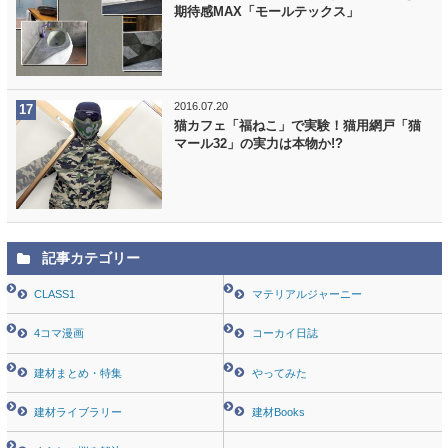
期待感MAX「モールテックス」
2016.07.20
猫カフェ「福ねこ」で実験！猫用網戸「猫
マール32」の実力は本物か!?
記事カテゴリー
CLASS1
マテリアルジャーニー
4コマ漫画
コーカイ日誌
建材まとめ・特集
やってみた
建材ライブラリー
建材Books