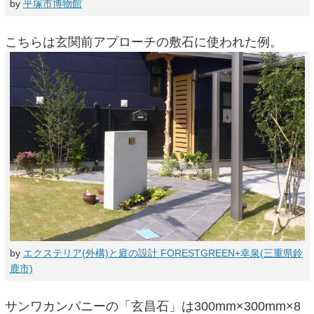
by
平塚市博物館
こちらは玄関前アプローチの敷石に使われた例。
by
エクステリア(外構)と庭の設計 FORESTGREEN+幸泉(三重県鈴
鹿市)
サンワカンパニーの「玄昌石」は300mm×300mm×8