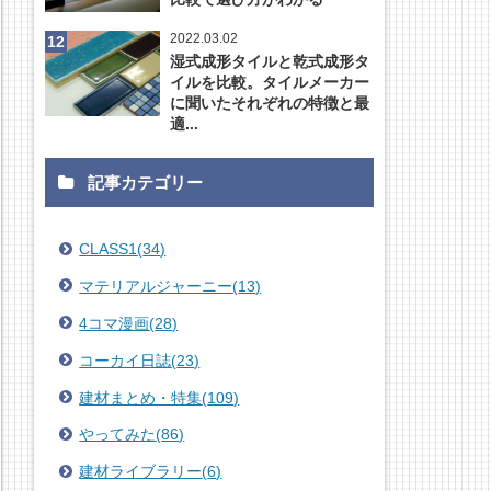
2022.03.02
湿式成形タイルと乾式成形タ
イルを比較。タイルメーカー
に聞いたそれぞれの特徴と最
適...
記事カテゴリー
CLASS1
(
34
)
マテリアルジャーニー
(
13
)
4コマ漫画
(
28
)
コーカイ日誌
(
23
)
建材まとめ・特集
(
109
)
やってみた
(
86
)
建材ライブラリー
(
6
)