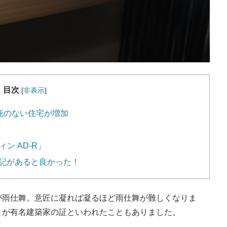
目次
[
非表示
]
?庇のない住宅が増加
ン AD-R」
記があると良かった！
が雨仕舞。意匠に凝れば凝るほど雨仕舞が難しくなりま
とが有名建築家の証といわれたこともありました。