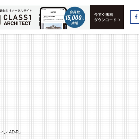
ン AD-R」