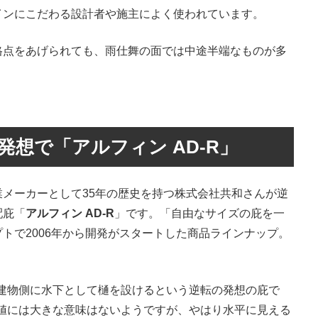
インにこだわる設計者や施主によく使われています。
格点をあげられても、雨仕舞の面では中途半端なものが多
発想で「アルフィン AD-R」
メーカーとして35年の歴史を持つ株式会社共和さんが逆
配庇「
アルフィン AD-R
」です。「自由なサイズの庇を一
トで2006年から開発がスタートした商品ラインナップ。
、建物側に水下として樋を設けるという逆転の発想の庇で
数値には大きな意味はないようですが、やはり水平に見える