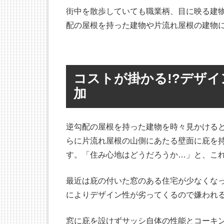
街中を散歩していても職業柄、目に映る建
配の屋根を持った建物や片流れ屋根の建物
コストが掛かる!?デザイ
加
逆勾配の屋根を持った建物を時々見かける
らに片流れ屋根の山側にあたる壁面に庇を
す。「住み心地はどうだろうか…」と、こ
最近は庇の付いた窓のある住宅が少なくな
によりデザイン性が劣ってくるので嫌われ
窓に庇を設けずサッシ自体の性能とコーキ