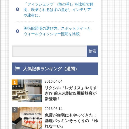
「フィッシュレザー(魚の革)」を比較で解
明。廃棄されるはずの魚が、インテリア
や建材に。
美術館照明の選び方。スポットライトと
ウォールウォッシャー照明を比較
人気記事ランキング（週間）
2016.04.04
リクシル「レガリス」やりす
ぎ!? 前人未到の5層断熱窓が
新登場！
2016.06.14
免震が住宅にもやってきた！
基礎パッキンそっくりの 「ゆ
れなーい」