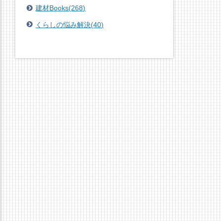
建材Books
(
268
)
くらしの悩み解決
(
40
)