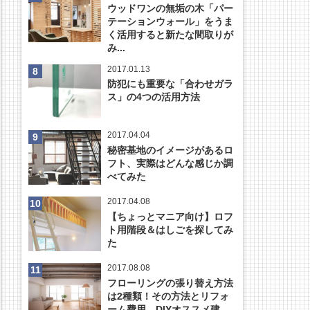
ウッドワンの無垢の木「パー
テーションウォール」をうま
く活用すると新たな間取りが
み...
2017.01.13
防犯にも重要な「合わせガラ
ス」の4つの活用方法
2017.04.04
秘密基地のイメージがあるロ
フト、実際はどんな感じか調
べてみた
2017.04.08
【ちょっとマニア向け】ロフ
ト用階段＆はしごを探してみ
た
2017.08.08
フローリングの張り替え方法
は2種類！その方法とリフォ
ーム費用、DIYオススメ建