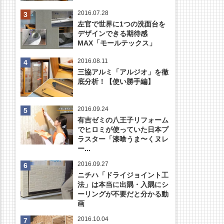
2016.07.28
左官で世界に1つの洗面台を
デザインできる期待感
MAX「モールテックス」
2016.08.11
三協アルミ「アルジオ」を徹
底分析！【使い勝手編】
2016.09.24
有吉ゼミの八王子リフォーム
でヒロミが使っていた日本プ
ラスター「漆喰うま〜くヌレ
ー...
2016.09.27
ニチハ「ドライジョイント工
法」は本当に出隅・入隅にシ
ーリングが不要だと分かる動
画
2016.10.04