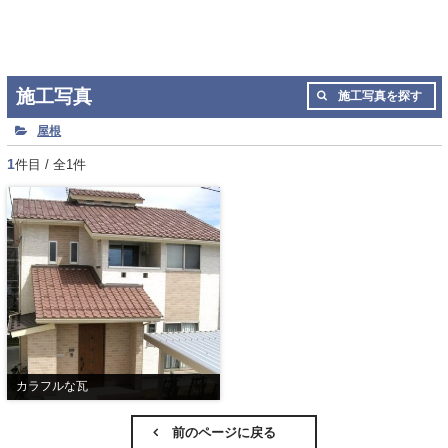
施工写真
施工写真を探す
屋根
1
件目 / 全1件
カラフルな瓦
前のページに戻る