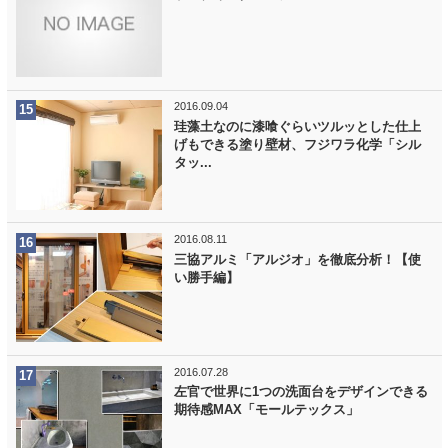
2016.09.04
珪藻土なのに漆喰ぐらいツルッとした仕上
げもできる塗り壁材、フジワラ化学「シル
タッ...
2016.08.11
三協アルミ「アルジオ」を徹底分析！【使
い勝手編】
2016.07.28
左官で世界に1つの洗面台をデザインできる
期待感MAX「モールテックス」