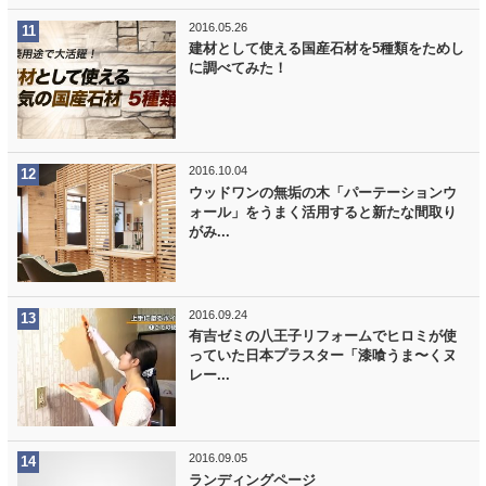
2016.05.26
建材として使える国産石材を5種類をためし
に調べてみた！
2016.10.04
ウッドワンの無垢の木「パーテーションウ
ォール」をうまく活用すると新たな間取り
がみ...
2016.09.24
有吉ゼミの八王子リフォームでヒロミが使
っていた日本プラスター「漆喰うま〜くヌ
レー...
2016.09.05
ランディングページ