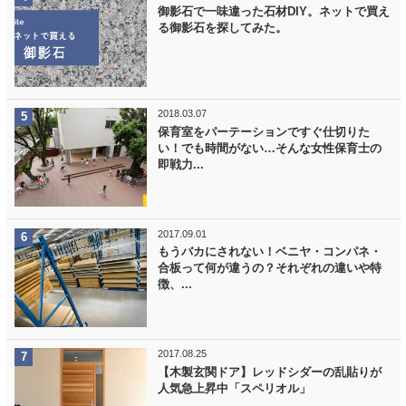
御影石で一味違った石材DIY。ネットで買え
る御影石を探してみた。
2018.03.07
保育室をパーテーションですぐ仕切りた
い！でも時間がない…そんな女性保育士の
即戦力...
2017.09.01
もうバカにされない！ベニヤ・コンパネ・
合板って何が違うの？それぞれの違いや特
徴、...
2017.08.25
【木製玄関ドア】レッドシダーの乱貼りが
人気急上昇中「スペリオル」