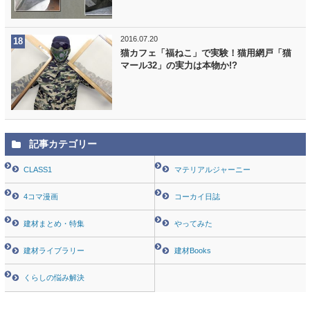
2016.07.20
猫カフェ「福ねこ」で実験！猫用網戸「猫
マール32」の実力は本物か!?
記事カテゴリー
CLASS1
マテリアルジャーニー
4コマ漫画
コーカイ日誌
建材まとめ・特集
やってみた
建材ライブラリー
建材Books
くらしの悩み解決