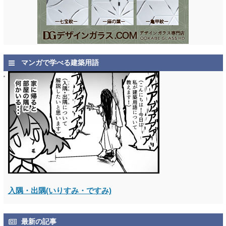
マンガで学べる建築用語
入隅・出隅(いりすみ・ですみ)
最新の記事