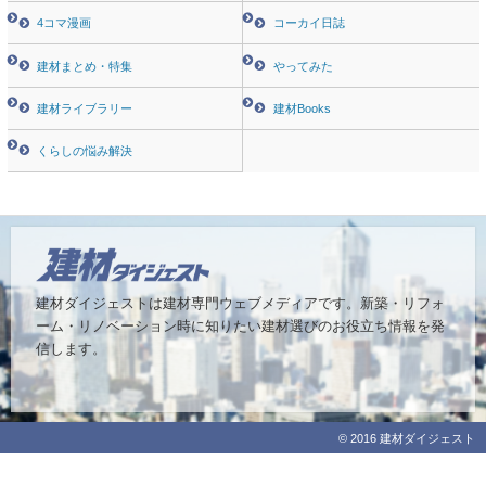
4コマ漫画
コーカイ日誌
建材まとめ・特集
やってみた
建材ライブラリー
建材Books
くらしの悩み解決
建材ダイジェストは建材専門ウェブメディアです。
新築・リフォ
ーム・リノベーション時に知りたい建材選びのお役立ち情報を発
信します。
© 2016 建材ダイジェスト