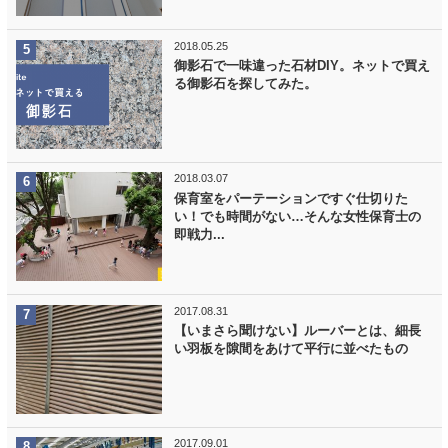
2018.05.25
御影石で一味違った石材DIY。ネットで買え
る御影石を探してみた。
2018.03.07
保育室をパーテーションですぐ仕切りた
い！でも時間がない…そんな女性保育士の
即戦力...
2017.08.31
【いまさら聞けない】ルーバーとは、細長
い羽板を隙間をあけて平行に並べたもの
2017.09.01