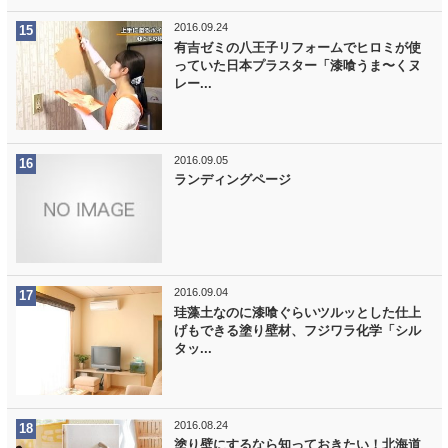
2016.09.24
有吉ゼミの八王子リフォームでヒロミが使
っていた日本プラスター「漆喰うま〜くヌ
レー...
2016.09.05
ランディングページ
2016.09.04
珪藻土なのに漆喰ぐらいツルッとした仕上
げもできる塗り壁材、フジワラ化学「シル
タッ...
2016.08.24
塗り壁にするなら知っておきたい！北海道