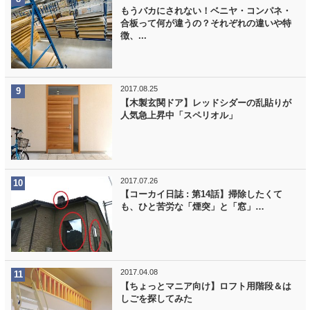
もうバカにされない！ベニヤ・コンパネ・
合板って何が違うの？それぞれの違いや特
徴、...
2017.08.25
【木製玄関ドア】レッドシダーの乱貼りが
人気急上昇中「スペリオル」
2017.07.26
【コーカイ日誌 : 第14話】掃除したくて
も、ひと苦労な「煙突」と「窓」…
2017.04.08
【ちょっとマニア向け】ロフト用階段＆は
しごを探してみた