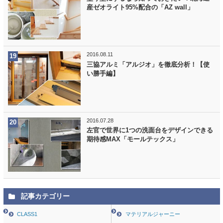
産ゼオライト95%配合の「AZ wall」
2016.08.11
三協アルミ「アルジオ」を徹底分析！【使
い勝手編】
2016.07.28
左官で世界に1つの洗面台をデザインできる
期待感MAX「モールテックス」
記事カテゴリー
CLASS1
マテリアルジャーニー