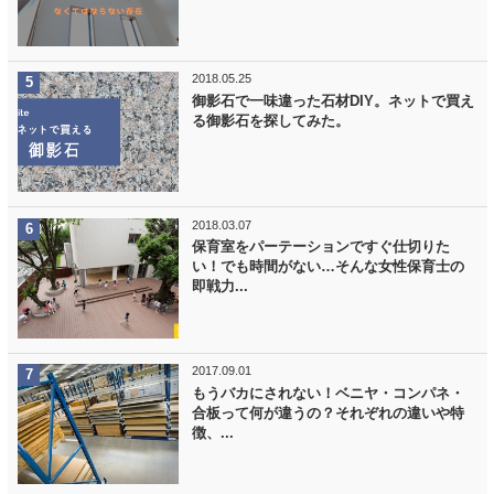
2018.05.25
御影石で一味違った石材DIY。ネットで買え
る御影石を探してみた。
2018.03.07
保育室をパーテーションですぐ仕切りた
い！でも時間がない…そんな女性保育士の
即戦力...
2017.09.01
もうバカにされない！ベニヤ・コンパネ・
合板って何が違うの？それぞれの違いや特
徴、...