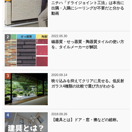
ニチハ「ドライジョイント工法」は本当に
出隅・入隅にシーリングが不要だと分かる
動画
2022.05.30
磁器質・せっ器質・陶器質タイルの使い方
を、タイルメーカーが解説
2020.09.14
映り込みを抑えてクリアに見せる。低反射
ガラス4種類の比較で選び方がわかる
2018.09.26
【建具とは】ドア・窓・襖などの総称。