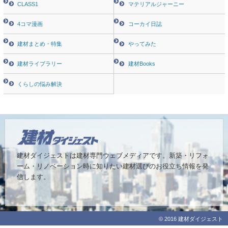
CLASS1
マテリアルジャーニー
4コマ漫画
コーカイ日誌
建材まとめ・特集
やってみた
建材ライブラリー
建材Books
くらしの悩み解決
建材ダイジェストは建材専門ウェブメディアです。
新築・リフォ
ーム・リノベーション時に知りたい建材選びのお役立ち情報を発
信します。
© 2016 建材ダイジェスト