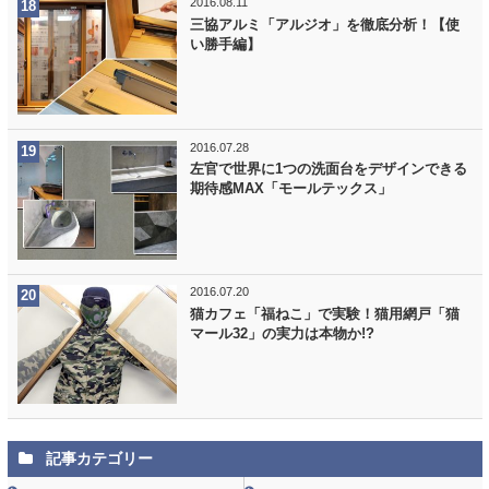
2016.08.11
三協アルミ「アルジオ」を徹底分析！【使
い勝手編】
2016.07.28
左官で世界に1つの洗面台をデザインできる
期待感MAX「モールテックス」
2016.07.20
猫カフェ「福ねこ」で実験！猫用網戸「猫
マール32」の実力は本物か!?
記事カテゴリー