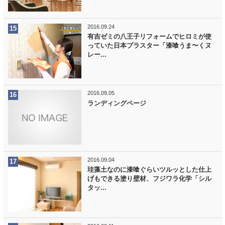
2016.09.24
有吉ゼミの八王子リフォームでヒロミが使
っていた日本プラスター「漆喰うま〜くヌ
レー...
2016.09.05
ランディングページ
2016.09.04
珪藻土なのに漆喰ぐらいツルッとした仕上
げもできる塗り壁材、フジワラ化学「シル
タッ...