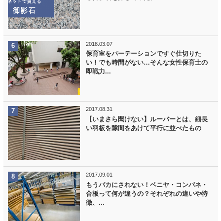
2018.03.07
保育室をパーテーションですぐ仕切りた
い！でも時間がない…そんな女性保育士の
即戦力...
2017.08.31
【いまさら聞けない】ルーバーとは、細長
い羽板を隙間をあけて平行に並べたもの
2017.09.01
もうバカにされない！ベニヤ・コンパネ・
合板って何が違うの？それぞれの違いや特
徴、...