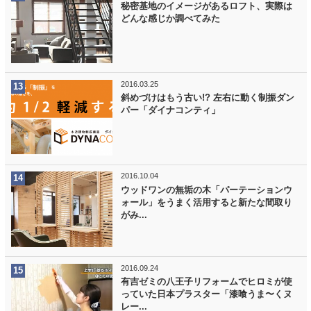
秘密基地のイメージがあるロフト、実際は
どんな感じか調べてみた
2016.03.25
斜めづけはもう古い!? 左右に動く制振ダン
パー「ダイナコンティ」
2016.10.04
ウッドワンの無垢の木「パーテーションウ
ォール」をうまく活用すると新たな間取り
がみ...
2016.09.24
有吉ゼミの八王子リフォームでヒロミが使
っていた日本プラスター「漆喰うま〜くヌ
レー...