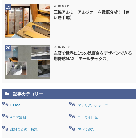
2016.08.11
三協アルミ「アルジオ」を徹底分析！【使
い勝手編】
2016.07.28
左官で世界に1つの洗面台をデザインできる
期待感MAX「モールテックス」
記事カテゴリー
CLASS1
マテリアルジャーニー
4コマ漫画
コーカイ日誌
建材まとめ・特集
やってみた