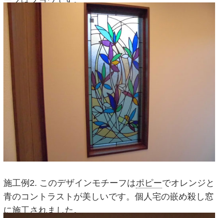
ーフは
フヨウ
です。
施工例2. このデザインモチーフは
ポピー
でオレンジと
青のコントラストが美しいです。個人宅の嵌め殺し窓
に施工されました。