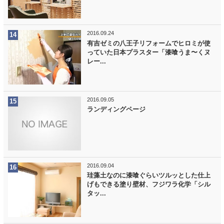
2016.09.24
有吉ゼミの八王子リフォームでヒロミが使
っていた日本プラスター「漆喰うま〜くヌ
レー...
2016.09.05
ランディングページ
2016.09.04
珪藻土なのに漆喰ぐらいツルッとした仕上
げもできる塗り壁材、フジワラ化学「シル
タッ...