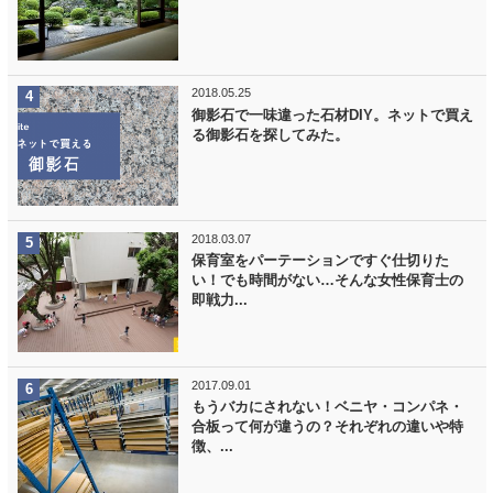
2018.05.25
御影石で一味違った石材DIY。ネットで買え
る御影石を探してみた。
2018.03.07
保育室をパーテーションですぐ仕切りた
い！でも時間がない…そんな女性保育士の
即戦力...
2017.09.01
もうバカにされない！ベニヤ・コンパネ・
合板って何が違うの？それぞれの違いや特
徴、...