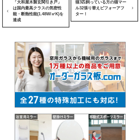
「大和屋木製玄関引き戸」
猫3匹飼っている方の猫マー
は国内最高クラスの気密性
ル32張り替えビフォーアフ
能・断熱性能(1.48W/㎡K)を
ター！
達成