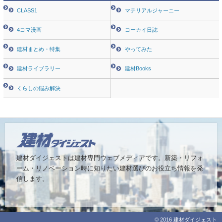
CLASS1
マテリアルジャーニー
4コマ漫画
コーカイ日誌
建材まとめ・特集
やってみた
建材ライブラリー
建材Books
くらしの悩み解決
建材ダイジェストは建材専門ウェブメディアです。
新築・リフォ
ーム・リノベーション時に知りたい建材選びのお役立ち情報を発
信します。
© 2016 建材ダイジェスト