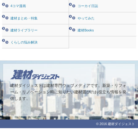
4コマ漫画
コーカイ日誌
建材まとめ・特集
やってみた
建材ライブラリー
建材Books
くらしの悩み解決
建材ダイジェストは建材専門ウェブメディアです。
新築・リフォ
ーム・リノベーション時に知りたい建材選びのお役立ち情報を発
信します。
© 2016 建材ダイジェスト