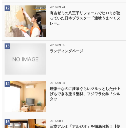
2016.09.24
有吉ゼミの八王子リフォームでヒロミが使
っていた日本プラスター「漆喰うま〜くヌ
レー...
2016.09.05
ランディングページ
2016.09.04
珪藻土なのに漆喰ぐらいツルッとした仕上
げもできる塗り壁材、フジワラ化学「シル
タッ...
2016.08.11
三協アルミ「アルジオ」を徹底分析！【使