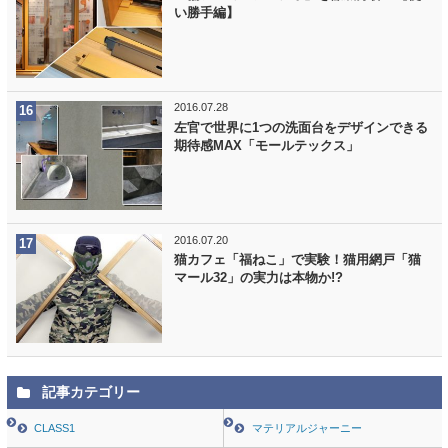
い勝手編】
2016.07.28
左官で世界に1つの洗面台をデザインできる
期待感MAX「モールテックス」
2016.07.20
猫カフェ「福ねこ」で実験！猫用網戸「猫
マール32」の実力は本物か!?
記事カテゴリー
CLASS1
マテリアルジャーニー