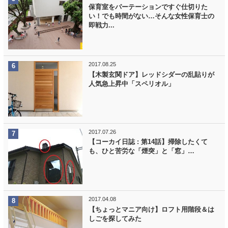
保育室をパーテーションですぐ仕切りた
い！でも時間がない…そんな女性保育士の
即戦力...
2017.08.25
【木製玄関ドア】レッドシダーの乱貼りが
人気急上昇中「スペリオル」
2017.07.26
【コーカイ日誌 : 第14話】掃除したくて
も、ひと苦労な「煙突」と「窓」…
2017.04.08
【ちょっとマニア向け】ロフト用階段＆は
しごを探してみた